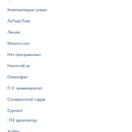
Компьютерын ухаан
ЛаТекс/Текс
Линүкс
Монгол хэл
Нэт програмчлал
Нээлттэй эх
Опенофис
П.Х. инженерчлэл
Сонирхолтой сэдэв
Сургалт
ПХ архитектур
Хобби