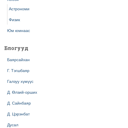
Астрономи
Физик
Юм юмнаас
Блогууд
Баярсайхан
Г. Тэгшбаяр
Галзуу хүмүүс
Д. Өлзий-орших
Д. Сайнбаяр
Д. Цэрэнбат
Дусал