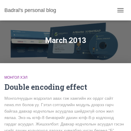
Badral's personal blog
TOGGL
March 2013
МОНГОЛ ХЭЛ
Double encoding effect
Монголчуудын мэдээлэл авах гэж хамгийн их ордог сайт
news.mn болов уу. Гэтэл сэтгэгдлийн модуль дээрээ гарч
байгаа давхар кодчлолын асуудлаа шийдэхгүй олон жил
явлаа. Энэ нь ютф-8 бичвэрийг дахин ютф-8-р кодлоход
гардаг асуудал. Жишээлбэл: Давхар кодчлолын асуудал гэсэн
үгийг дахин кодчлоход дараах хувилбар үүсэх бөгөөд “Б”