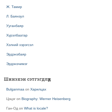
Ж. Тамир
Л. Баянзул
Ууганбаяр
Хүрэлбаатар
Хэлний хэрэгсэл
Эрдэнэбаяр
Эрдэнэчимэг
Шинэхэн сэтгэгдлүүд
Bulganmaa
on
Харилцах
Цэцэг
on
Biography: Werner Heisenberg
Ган-Од
on
What is locale?