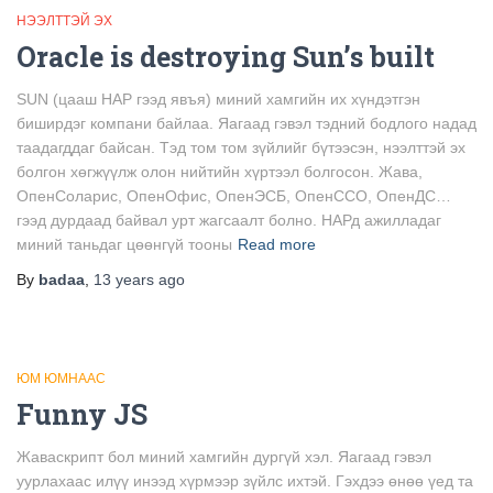
НЭЭЛТТЭЙ ЭХ
Oracle is destroying Sun’s built
SUN (цааш НАР гээд явъя) миний хамгийн их хүндэтгэн
биширдэг компани байлаа. Яагаад гэвэл тэдний бодлого надад
таадагддаг байсан. Тэд том том зүйлийг бүтээсэн, нээлттэй эх
болгон хөгжүүлж олон нийтийн хүртээл болгосон. Жава,
ОпенСоларис, ОпенОфис, ОпенЭСБ, ОпенССО, ОпенДС…
гээд дурдаад байвал урт жагсаалт болно. НАРд ажилладаг
миний таньдаг цөөнгүй тооны
Read more
By
badaa
,
13 years
ago
ЮМ ЮМНААС
Funny JS
Жаваскрипт бол миний хамгийн дургүй хэл. Яагаад гэвэл
уурлахаас илүү инээд хүрмээр зүйлс ихтэй. Гэхдээ өнөө үед та