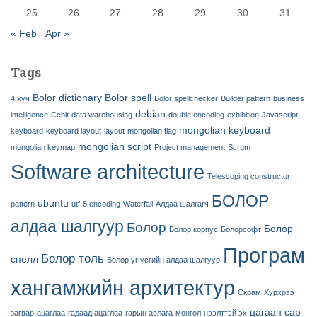
25
26
27
28
29
30
31
« Feb
Apr »
Tags
Bolor dictionary
Bolor spell
4 хүч
Bolor spellchecker
Builder pattern
business
debian
intelligence
Cebit
data warehousing
double encoding
exhibition
Javascript
mongolian keyboard
keyboard
keyboard layout
layout
mongolian flag
mongolian script
mongolian keymap
Project management
Scrum
Software architecture
Telescoping constructor
БОЛОР
ubuntu
pattern
utf-8 encoding
Waterfall
Алдаа шалгагч
алдаа шалгуур
Болор
Болор
Болор корпус
Болорсофт
Програм
Болор толь
спелл
Болор үг үсгийн алдаа шалгуур
хангамжийн архитектур
Скрам
Хүрхрээ
цагаан сар
загвар
ацаглаа
гадаад ацаглаа
гарын авлага
монгол
нээлттэй эх