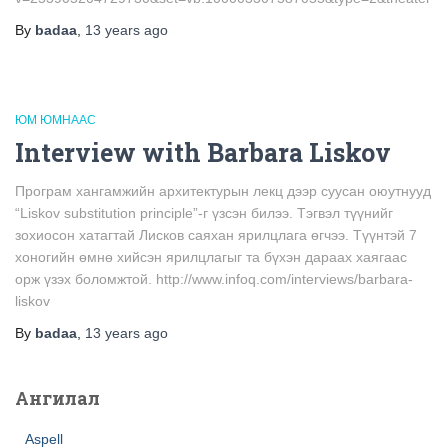
By
badaa
,
13 years
ago
ЮМ ЮМНААС
Interview with Barbara Liskov
Програм хангамжийн архитектурын лекц дээр суусан оюутнууд
“Liskov substitution principle”-г үзсэн билээ. Тэгвэл түүнийг
зохиосон хатагтай Лисков саяхан ярилцлага өгчээ. Түүнтэй 7
хоногийн өмнө хийсэн ярилцлагыг та бүхэн дараах хаягаас
орж үзэх боломжтой. http://www.infoq.com/interviews/barbara-
liskov
By
badaa
,
13 years
ago
Ангилал
Aspell