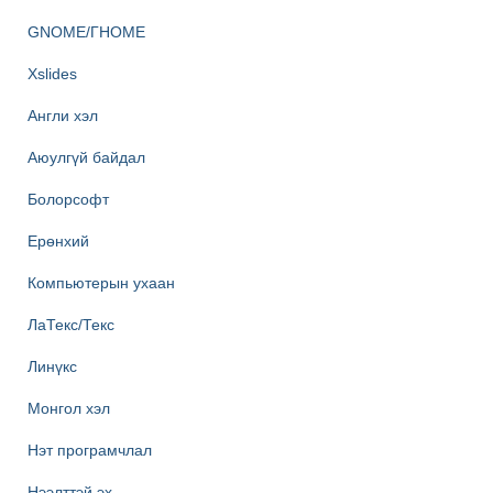
GNOME/ГНОМЕ
Xslides
Англи хэл
Аюулгүй байдал
Болорсофт
Ерөнхий
Компьютерын ухаан
ЛаТекс/Текс
Линүкс
Монгол хэл
Нэт програмчлал
Нээлттэй эх