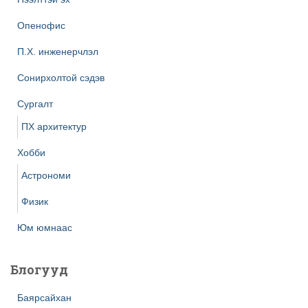
Опенофис
П.Х. инженерчлэл
Сонирхолтой сэдэв
Сургалт
ПХ архитектур
Хобби
Астрономи
Физик
Юм юмнаас
Блогууд
Баярсайхан