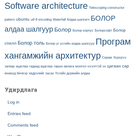
Software architecture
Telescoping constructor
БОЛОР
ubuntu
pattern
utf-8 encoding
Waterfall
Алдаа шалгагч
алдаа шалгуур
Болор
Болор
Болор корпус
Болорсофт
Програм
Болор толь
спелл
Болор үг үсгийн алдаа шалгуур
хангамжийн архитектур
Скрам
Хүрхрээ
цагаан сар
загвар
ацаглаа
гадаад ацаглаа
гарын авлага
монгол
нээлттэй эх
юникод бичвэр эвдрэлийг засах
Үсгийн дүрмийн алдаа
Удирдлага
Log in
Entries feed
Comments feed