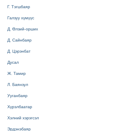
Г. Тэгшбаяр
Галзуу хүмүүс
Д. Өлзий-орших
Д. Сайнбаяр
Д. Цэрэнбат
Дусал
Ж. Тамир
Л. Баянзул
Ууганбаяр
Хүрэлбаатар
Хэлний хэрэгсэл
Эрдэнэбаяр