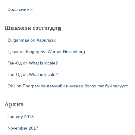
Эрдэнэчимэг
Шинэхэн сэтгэгдлүүд
Bulganmaa
on
Харилцах
Цэцэг
on
Biography: Werner Heisenberg
Ган-Од
on
What is locale?
Ган-Од
on
What is locale?
Ok1
on
Програм хангамжийн инженер болох гэж буй залууст
Архив
January 2018
November 2017