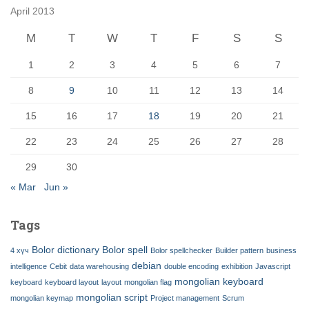
April 2013
M
T
W
T
F
S
S
1
2
3
4
5
6
7
8
9
10
11
12
13
14
15
16
17
18
19
20
21
22
23
24
25
26
27
28
29
30
« Mar
Jun »
Tags
Bolor dictionary
Bolor spell
4 хүч
Bolor spellchecker
Builder pattern
business
debian
intelligence
Cebit
data warehousing
double encoding
exhibition
Javascript
mongolian keyboard
keyboard
keyboard layout
layout
mongolian flag
mongolian script
mongolian keymap
Project management
Scrum