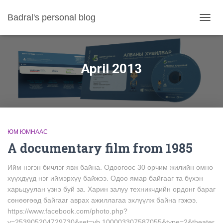
Badral's personal blog
TOGGL
April 2013
ЮМ ЮМНААС
A documentary film from 1985
Ийм нэгэн бичлэг явж байна. Одоогоос 30 орчим жилийн өмнө
хүүхдүүд нэг иймэрхүү байжээ. Одоо ямар байгааг та бүхэн
харьцуулан үзнэ буй за. Харин залуу техникчдийн ордонг бараг
сөнөөгөөд байгааг аврах ажиллагаа эхлүүлж байна гэжээ.
https://www.facebook.com/photo.php?
v=253905204729730&set=vb.100003307587055&type=2&theater