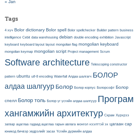
« Jan
Tags
Bolor dictionary
Bolor spell
4 хүч
Bolor spellchecker
Builder pattern
business
debian
intelligence
Cebit
data warehousing
double encoding
exhibition
Javascript
mongolian keyboard
keyboard
keyboard layout
layout
mongolian flag
mongolian script
mongolian keymap
Project management
Scrum
Software architecture
Telescoping constructor
БОЛОР
ubuntu
pattern
utf-8 encoding
Waterfall
Алдаа шалгагч
алдаа шалгуур
Болор
Болор
Болор корпус
Болорсофт
Програм
Болор толь
спелл
Болор үг үсгийн алдаа шалгуур
хангамжийн архитектур
Скрам
Хүрхрээ
цагаан сар
загвар
ацаглаа
гадаад ацаглаа
гарын авлага
монгол
нээлттэй эх
юникод бичвэр эвдрэлийг засах
Үсгийн дүрмийн алдаа