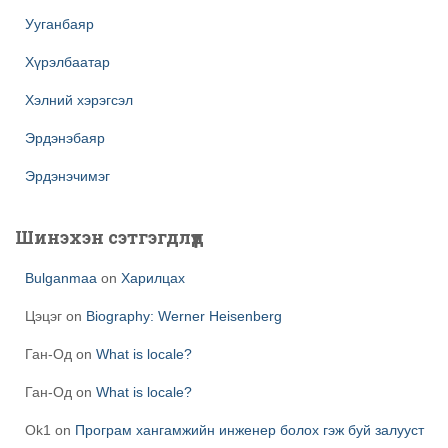
Ууганбаяр
Хүрэлбаатар
Хэлний хэрэгсэл
Эрдэнэбаяр
Эрдэнэчимэг
Шинэхэн сэтгэгдлүүд
Bulganmaa
on
Харилцах
Цэцэг
on
Biography: Werner Heisenberg
Ган-Од
on
What is locale?
Ган-Од
on
What is locale?
Ok1
on
Програм хангамжийн инженер болох гэж буй залууст