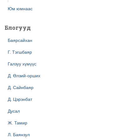
Юм юмнаас
Блогууд
Баярсайхан
Г. Тэгшбаяр
Галзуу хүмүүс
Д. Өлзий-орших
Д. Сайнбаяр
Д. Цэрэнбат
Дусал
Ж. Тамир
Л. Баянзул