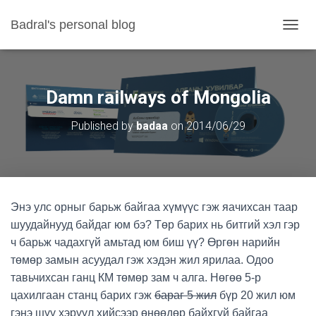
Badral's personal blog
TOGGL
Damn railways of Mongolia
Published by
badaa
on
2014/06/29
Энэ улс орныг барьж байгаа хүмүүс гэж яачихсан таар
шуудайнууд байдаг юм бэ? Төр барих нь битгий хэл гэр
ч барьж чадахгүй амьтад юм биш үү? Өргөн нарийн
төмөр замын асуудал гэж хэдэн жил ярилаа. Одоо
тавьчихсан ганц КМ төмөр зам ч алга. Нөгөө 5-р
цахилгаан станц барих гэж
бараг 5 жил
бүр 20 жил юм
гэнэ шүү хэрүүл хийсээр өнөөдөр байхгүй байгаа