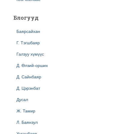
Блогууд
Баярсайхан
Г. Тэгшбаяр
Галзуу хүмүүс
Д. Өлзий-орших
Д. Сайнбаяр
Д. Цэрэнбат
Дусал
Ж. Тамир
Л. Баянзул
Ууганбаяр