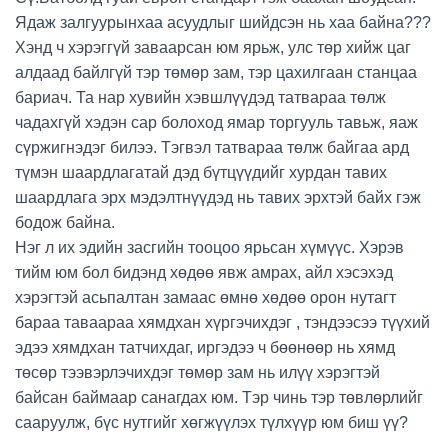
Ядаж залгуурынхаа асуудлыг шийдсэн нь хаа байна???
Хэнд ч хэрэггүй заваарсан юм ярьж, улс төр хийж цаг
алдаад байлгүй тэр төмөр зам, тэр цахилгаан станцаа
бариач. Та нар хувийн хэвшлүүдэд татвараа төлж
чадахгүй хэдэн сар болоход ямар торгууль тавьж, яаж
сүржигнэдэг билээ. Тэгвэл татвараа төлж байгаа ард
түмэн шаардлагатай дэд бүтцүүдийг хурдан тавих
шаардлага эрх мэдэлтнүүдэд нь тавих эрхтэй байх гэж
бодож байна.
Нэг л их эдийн засгийн тооцоо ярьсан хүмүүс. Хэрэв
тийм юм бол бидэнд хөдөө явж амрах, айл хэсэхэд
хэрэгтэй асьпалтан замаас өмнө хөдөө орон нутагт
бараа таваараа хямдхан хүргэчихдэг , тэндээсээ түүхий
эдээ хямдхан татчихдаг, иргэдээ ч бөөнөөр нь хямд
төсөр тээвэрлэчихдэг төмөр зам нь илүү хэрэгтэй
байсан баймаар санагдах юм. Тэр чинь тэр төвлөрлийг
сааруулж, бүс нутгийг хөгжүүлэх түлхүүр юм биш үү?