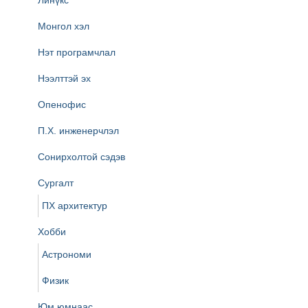
Линүкс
Монгол хэл
Нэт програмчлал
Нээлттэй эх
Опенофис
П.Х. инженерчлэл
Сонирхолтой сэдэв
Сургалт
ПХ архитектур
Хобби
Астрономи
Физик
Юм юмнаас