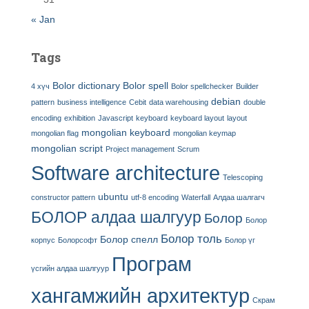
« Jan
Tags
Bolor dictionary
Bolor spell
4 хүч
Bolor spellchecker
Builder
debian
pattern
business intelligence
Cebit
data warehousing
double
encoding
exhibition
Javascript
keyboard
keyboard layout
layout
mongolian keyboard
mongolian flag
mongolian keymap
mongolian script
Project management
Scrum
Software architecture
Telescoping
ubuntu
constructor pattern
utf-8 encoding
Waterfall
Алдаа шалгагч
БОЛОР алдаа шалгуур
Болор
Болор
Болор толь
Болор спелл
корпус
Болорсофт
Болор үг
Програм
үсгийн алдаа шалгуур
хангамжийн архитектур
Скрам