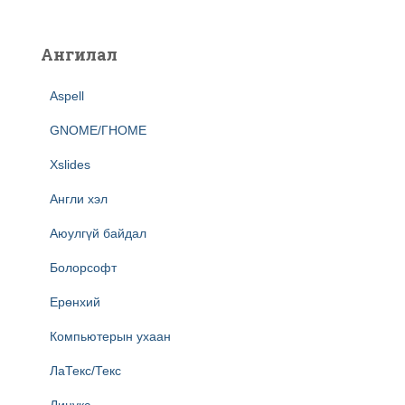
Ангилал
Aspell
GNOME/ГНОМЕ
Xslides
Англи хэл
Аюулгүй байдал
Болорсофт
Ерөнхий
Компьютерын ухаан
ЛаТекс/Текс