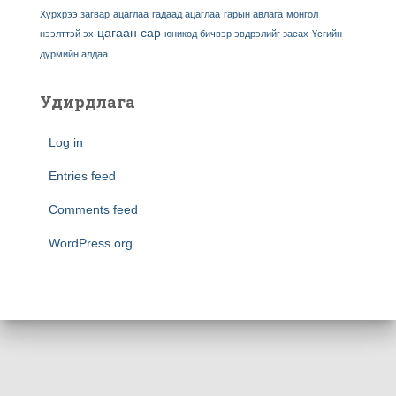
Хүрхрээ загвар
ацаглаа
гадаад ацаглаа
гарын авлага
монгол
цагаан сар
нээлттэй эх
юникод бичвэр эвдрэлийг засах
Үсгийн
дүрмийн алдаа
Удирдлага
Log in
Entries feed
Comments feed
WordPress.org