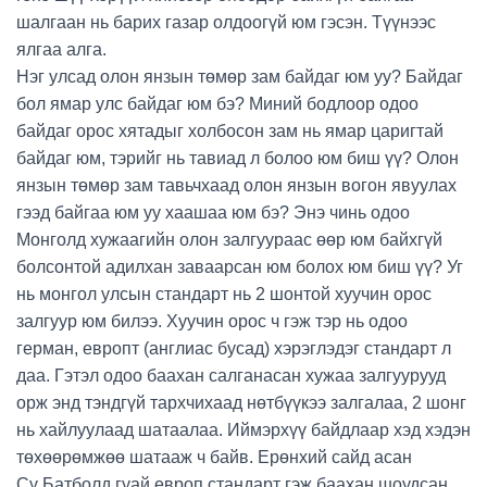
шалгаан нь барих газар олдоогүй юм гэсэн. Түүнээс
ялгаа алга.
Нэг улсад олон янзын төмөр зам байдаг юм уу? Байдаг
бол ямар улс байдаг юм бэ? Миний бодлоор одоо
байдаг орос хятадыг холбосон зам нь ямар царигтай
байдаг юм, тэрийг нь тавиад л болоо юм биш үү? Олон
янзын төмөр зам тавьчхаад олон янзын вогон явуулах
гээд байгаа юм уу хаашаа юм бэ? Энэ чинь одоо
Монголд хужаагийн олон залгуураас өөр юм байхгүй
болсонтой адилхан заваарсан юм болох юм биш үү? Уг
нь монгол улсын стандарт нь 2 шонтой хуучин орос
залгуур юм билээ. Хуучин орос ч гэж тэр нь одоо
герман, европт (англиас бусад) хэрэглэдэг стандарт л
даа. Гэтэл одоо баахан салганасан хужаа залгуурууд
орж энд тэндгүй тархчихаад нөтбүүкээ залгалаа, 2 шонг
нь хайлуулаад шатаалаа. Иймэрхүү байдлаар хэд хэдэн
төхөөрөмжөө шатааж ч байв. Ерөнхий сайд асан
Сү.Батболд гуай европ стандарт гэж баахан шоудсан.