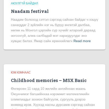
АЮУЛГҮЙ БАЙДАЛ
Naadam festival
Наадам болоход сэтгэл сэргээд сайхан байдаг ч хэцүү
санагддаг 2 зүйлийн нэг нь буруу өнгөтэй далбаа,
нөгөө нь Монгол цэргийн сүр хүчийг илэрхий дараад
зогсохгүй, алиа салбадай мэт харагдуулдаг энэ
хувцас билээ. Ямар сайн ерөнхийлөгч
Read more
ЮМ ЮМНААС
Childhood memories – MSX Basic
Өнгөрсөн 11 сард 10 жилийн ангийнхан маань
Оюунчимэг багшийнхаа нэрэмжит математикийн
олимпиадыг зохион байгуулж, сургууль дээрээ
өнжөөд ирэв. Хүүхэд насны дурсамж сэргээд сайхан