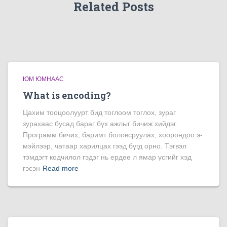
Related Posts
ЮМ ЮМНААС
What is encoding?
Цахим тооцоолуурт бид тоглоом тоглох, зураг
зурахаас бусад бараг бүх ажлыг бичиж хийдэг.
Программ бичих, баримт боловсруулах, хоорондоо э-
мэйлээр, чатаар харилцах гээд бүгд орно. Тэгвэл
тэмдэгт кодчилол гэдэг нь ердөө л ямар үсгийг хэд
гэсэн
Read more