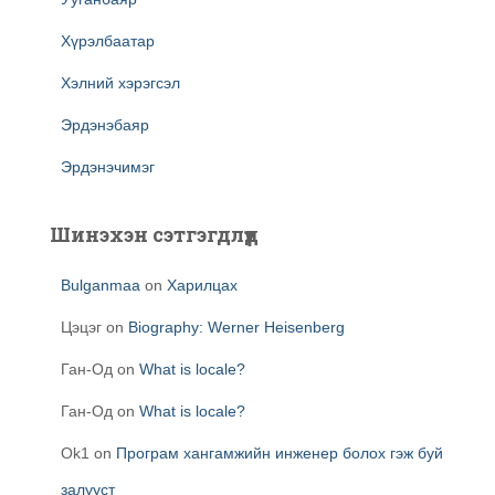
Хүрэлбаатар
Хэлний хэрэгсэл
Эрдэнэбаяр
Эрдэнэчимэг
Шинэхэн сэтгэгдлүүд
Bulganmaa
on
Харилцах
Цэцэг
on
Biography: Werner Heisenberg
Ган-Од
on
What is locale?
Ган-Од
on
What is locale?
Ok1
on
Програм хангамжийн инженер болох гэж буй
залууст