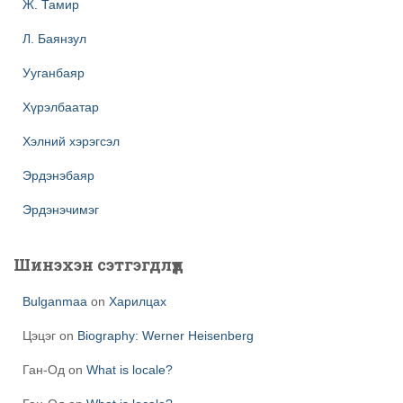
Ж. Тамир
Л. Баянзул
Ууганбаяр
Хүрэлбаатар
Хэлний хэрэгсэл
Эрдэнэбаяр
Эрдэнэчимэг
Шинэхэн сэтгэгдлүүд
Bulganmaa
on
Харилцах
Цэцэг
on
Biography: Werner Heisenberg
Ган-Од
on
What is locale?