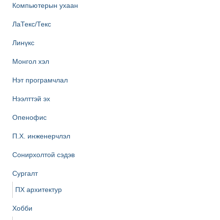
Компьютерын ухаан
ЛаТекс/Текс
Линүкс
Монгол хэл
Нэт програмчлал
Нээлттэй эх
Опенофис
П.Х. инженерчлэл
Сонирхолтой сэдэв
Сургалт
ПХ архитектур
Хобби