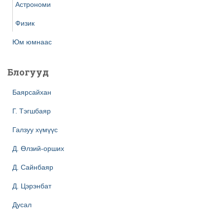
Астрономи
Физик
Юм юмнаас
Блогууд
Баярсайхан
Г. Тэгшбаяр
Галзуу хүмүүс
Д. Өлзий-орших
Д. Сайнбаяр
Д. Цэрэнбат
Дусал