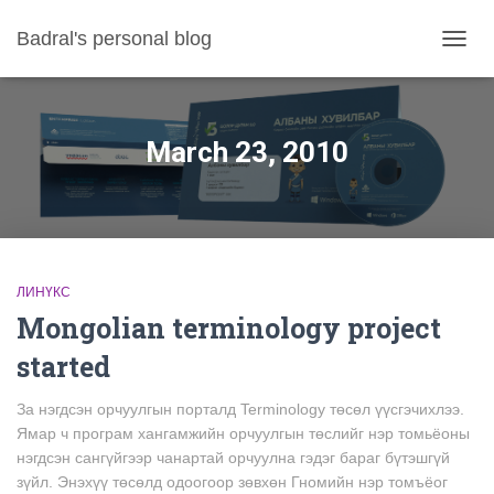
Badral's personal blog
TOGGL
March 23, 2010
ЛИНҮКС
Mongolian terminology project
started
За нэгдсэн орчуулгын порталд Terminology төсөл үүсгэчихлээ.
Ямар ч програм хангамжийн орчуулгын төслийг нэр томьёоны
нэгдсэн сангүйгээр чанартай орчуулна гэдэг бараг бүтэшгүй
зүйл. Энэхүү төсөлд одоогоор зөвхөн Гномийн нэр томъёог