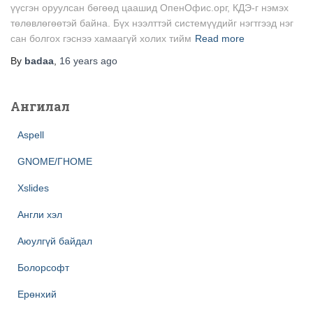
үүсгэн оруулсан бөгөөд цаашид ОпенОфис.орг, КДЭ-г нэмэх
төлөвлөгөөтэй байна. Бүх нээлттэй системүүдийг нэгтгээд нэг
сан болгох гэснээ хамаагүй холих тийм
Read more
By
badaa
,
16 years
ago
Ангилал
Aspell
GNOME/ГНОМЕ
Xslides
Англи хэл
Аюулгүй байдал
Болорсофт
Ерөнхий