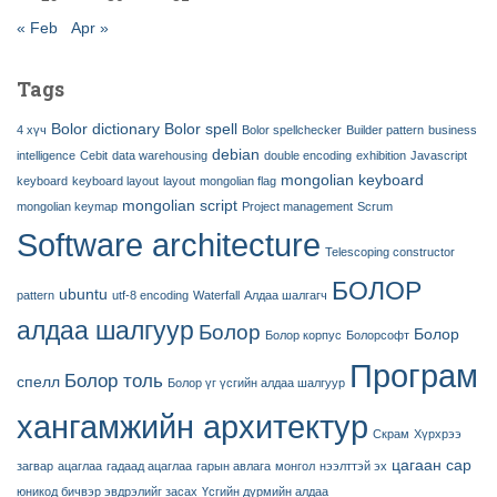
« Feb
Apr »
Tags
Bolor dictionary
Bolor spell
4 хүч
Bolor spellchecker
Builder pattern
business
debian
intelligence
Cebit
data warehousing
double encoding
exhibition
Javascript
mongolian keyboard
keyboard
keyboard layout
layout
mongolian flag
mongolian script
mongolian keymap
Project management
Scrum
Software architecture
Telescoping constructor
БОЛОР
ubuntu
pattern
utf-8 encoding
Waterfall
Алдаа шалгагч
алдаа шалгуур
Болор
Болор
Болор корпус
Болорсофт
Програм
Болор толь
спелл
Болор үг үсгийн алдаа шалгуур
хангамжийн архитектур
Скрам
Хүрхрээ
цагаан сар
загвар
ацаглаа
гадаад ацаглаа
гарын авлага
монгол
нээлттэй эх
юникод бичвэр эвдрэлийг засах
Үсгийн дүрмийн алдаа