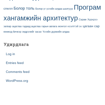
Програм
Болор толь
спелл
Болор үг үсгийн алдаа шалгуур
хангамжийн архитектур
Скрам
Хүрхрээ
цагаан сар
загвар
ацаглаа
гадаад ацаглаа
гарын авлага
монгол
нээлттэй эх
юникод бичвэр эвдрэлийг засах
Үсгийн дүрмийн алдаа
Удирдлага
Log in
Entries feed
Comments feed
WordPress.org