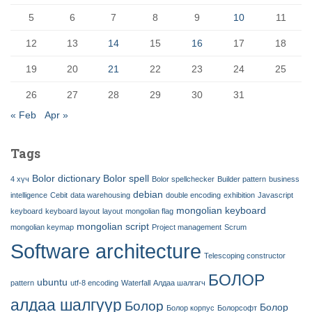
5
6
7
8
9
10
11
12
13
14
15
16
17
18
19
20
21
22
23
24
25
26
27
28
29
30
31
« Feb
Apr »
Tags
Bolor dictionary
Bolor spell
4 хүч
Bolor spellchecker
Builder pattern
business
debian
intelligence
Cebit
data warehousing
double encoding
exhibition
Javascript
mongolian keyboard
keyboard
keyboard layout
layout
mongolian flag
mongolian script
mongolian keymap
Project management
Scrum
Software architecture
Telescoping constructor
БОЛОР
ubuntu
pattern
utf-8 encoding
Waterfall
Алдаа шалгагч
алдаа шалгуур
Болор
Болор
Болор корпус
Болорсофт