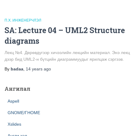
П.Х. ИНЖЕНЕРЧЛЭЛ
SA: Lecture 04 – UML2 Structure
diagrams
Лекц №4. Дөрөвдүгээр хичээлийн лекцийн материал. Энэ лекц
дээр бид UML2-н бүтцийн диаграммуудыг ярилцаж сэргээв.
By
badaa
,
14 years
ago
Ангилал
Aspell
GNOME/ГНОМЕ
Xslides
Англи хэл