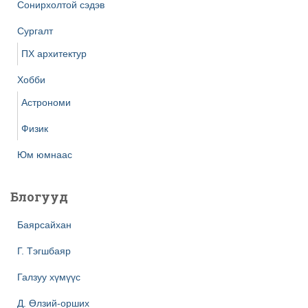
Сонирхолтой сэдэв
Сургалт
ПХ архитектур
Хобби
Астрономи
Физик
Юм юмнаас
Блогууд
Баярсайхан
Г. Тэгшбаяр
Галзуу хүмүүс
Д. Өлзий-орших