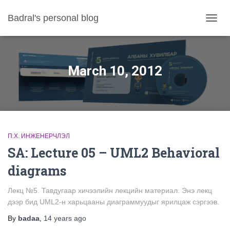
Badral's personal blog
TOGGL
March 10, 2012
П.Х. ИНЖЕНЕРЧЛЭЛ
SA: Lecture 05 – UML2 Behavioral
diagrams
Лекц №5. Тавдугаар хичээлийн лекцийн материал. Энэ лекц
дээр бид UML2-н харьцааны диаграммуудыг ярилцаж сэргээв.
By
badaa
,
14 years
ago