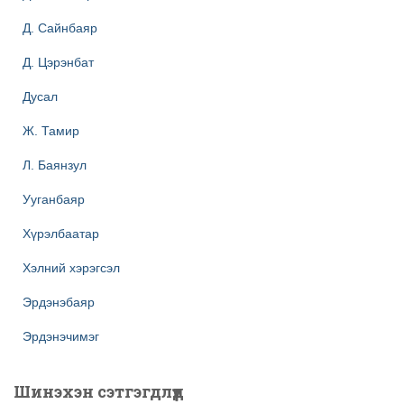
Д. Сайнбаяр
Д. Цэрэнбат
Дусал
Ж. Тамир
Л. Баянзул
Ууганбаяр
Хүрэлбаатар
Хэлний хэрэгсэл
Эрдэнэбаяр
Эрдэнэчимэг
Шинэхэн сэтгэгдлүүд