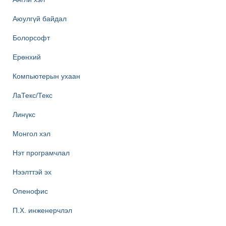
Аюулгүй байдал
Болорсофт
Ерөнхий
Компьютерын ухаан
ЛаТекс/Текс
Линүкс
Монгол хэл
Нэт програмчлал
Нээлттэй эх
Опенофис
П.Х. инженерчлэл