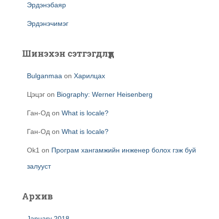
Эрдэнэбаяр
Эрдэнэчимэг
Шинэхэн сэтгэгдлүүд
Bulganmaa
on
Харилцах
Цэцэг
on
Biography: Werner Heisenberg
Ган-Од
on
What is locale?
Ган-Од
on
What is locale?
Ok1
on
Програм хангамжийн инженер болох гэж буй
залууст
Архив
January 2018