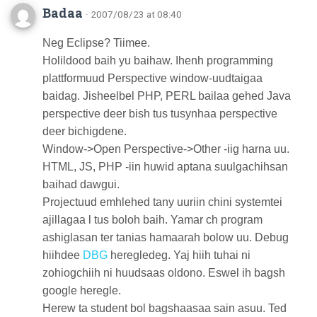
Badaa
· 2007/08/23 at 08:40
Neg Eclipse? Tiimee.
Holildood baih yu baihaw. Ihenh programming
plattformuud Perspective window-uudtaigaa
baidag. Jisheelbel PHP, PERL bailaa gehed Java
perspective deer bish tus tusynhaa perspective
deer bichigdene.
Window->Open Perspective->Other -iig harna uu.
HTML, JS, PHP -iin huwid aptana suulgachihsan
baihad dawgui.
Projectuud emhlehed tany uuriin chini systemtei
ajillagaa l tus boloh baih. Yamar ch program
ashiglasan ter tanias hamaarah bolow uu. Debug
hiihdee
DBG
heregledeg. Yaj hiih tuhai ni
zohiogchiih ni huudsaas oldono. Eswel ih bagsh
google heregle.
Herew ta student bol bagshaasaa sain asuu. Ted