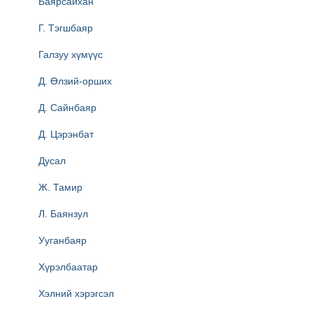
Баярсайхан
Г. Тэгшбаяр
Галзуу хүмүүс
Д. Өлзий-орших
Д. Сайнбаяр
Д. Цэрэнбат
Дусал
Ж. Тамир
Л. Баянзул
Ууганбаяр
Хүрэлбаатар
Хэлний хэрэгсэл