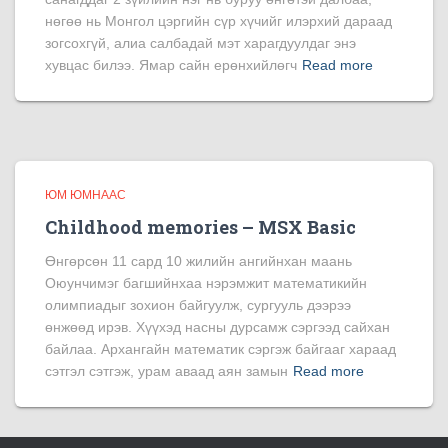
нөгөө нь Монгол цэргийн сүр хүчийг илэрхий дараад
зогсохгүй, алиа салбадай мэт харагдуулдаг энэ
хувцас билээ. Ямар сайн ерөнхийлөгч
Read more
ЮМ ЮМНААС
Childhood memories – MSX Basic
Өнгөрсөн 11 сард 10 жилийн ангийнхан маань
Оюунчимэг багшийнхаа нэрэмжит математикийн
олимпиадыг зохион байгуулж, сургууль дээрээ
өнжөөд ирэв. Хүүхэд насны дурсамж сэргээд сайхан
байлаа. Архангайн математик сэргэж байгааг хараад
сэтгэл сэтгэж, урам аваад аян замын
Read more