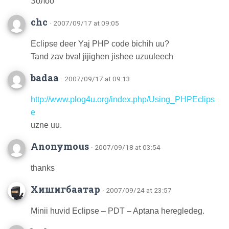
Золоо
chc
· 2007/09/17 at 09:05
Eclipse deer Yaj PHP code bichih uu?
Tand zav bval jijighen jishee uzuuleech
badaa
· 2007/09/17 at 09:13
http://www.plog4u.org/index.php/Using_PHPEclips
e
uzne uu.
Anonymous
· 2007/09/18 at 03:54
thanks
Хишигбаатар
· 2007/09/24 at 23:57
Minii huvid Eclipse – PDT – Aptana heregledeg.