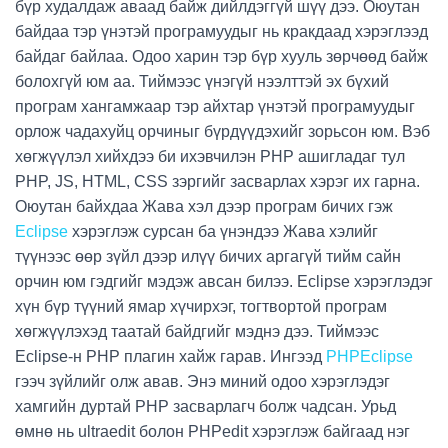
бүр худалдаж аваад байж дийлдэггүй шүү дээ. Оюутан
байдаа тэр үнэтэй програмуудыг нь кракдаад хэрэглээд
байдаг байлаа. Одоо харин тэр бүр хууль зөрчөөд байж
болохгүй юм аа. Тиймээс үнэгүй нээлттэй эх бүхий
програм хангамжаар тэр айхтар үнэтэй програмуудыг
орлож чадахуйц орчиныг бүрдүүдэхийг зорьсон юм. Вэб
хөгжүүлэл хийхдээ би ихэвчилэн PHP ашигладаг тул
PHP, JS, HTML, CSS зэргийг засварлах хэрэг их гарна.
Оюутан байхдаа Жава хэл дээр програм бичих гэж
Eclipse
хэрэглэж сурсан ба үнэндээ Жава хэлийг
түүнээс өөр зүйл дээр илүү бичих аргагүй тийм сайн
орчин юм гэдгийг мэдэж авсан билээ. Eclipse хэрэглэдэг
хүн бүр түүний ямар хүчирхэг, тогтвортой програм
хөгжүүлэхэд таатай байдгийг мэднэ дээ. Тиймээс
Eclipse-н PHP плагин хайж гарав. Ингээд
PHPEclipse
гээч зүйлийг олж авав. Энэ миний одоо хэрэглэдэг
хамгийн дуртай PHP засварлагч болж чадсан. Урьд
өмнө нь ultraedit болон PHPedit хэрэглэж байгаад нэг