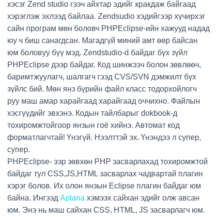
хэсэг Zend studio гээч айхтар эдийг кракдаж байгаад
хэрэглэж эхлээд байлаа. Zendsudio хэдийгээр хүчирхэг
сайн програм мөн боловч PHPEclipse-ийн хажууд надад
юу ч биш санагдсан. Магадгүй миний амт өөр байсан
юм боловуу бүү мэд. Zendstudio-d байдаг бүх зүйл
PHPEclipse дээр байдаг. Код шинжээч болон зөвлөөч,
баримтжуулагч, шалгагч гээд CVS/SVN дэмжилт бүх
зүйлс бий. Мөн янз бүрийн файл класс тодорхойлогч
руу маш амар харайгаад харайгаад оччихно. Файлын
хэсгүүдийг эвхэнэ. Кодын тайлбарыг dokbook-д
тохиромжтойгоор янзын гоё хийнэ. Автомат код
форматлагчтай! Үнэгүй. Нээлттэй эх. Үнэндээ л супер,
супер.
PHPEclipse- ээр зөвхөн PHP засварлахад тохиромжтой
байдаг тул CSS,JS,HTML засварлах чадвартай плагин
хэрэг болов. Их олон янзын Eclipse плагин байдаг юм
байна. Ингээд
Aptana
хэмээх сайхан эдийг олж авсан
юм. Энэ нь маш сайхан CSS, HTML, JS засварлагч юм.