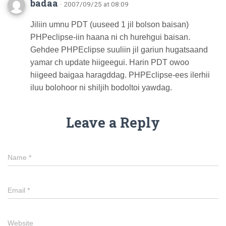
badaa
· 2007/09/25 at 08:09
Jiliin umnu PDT (uuseed 1 jil bolson baisan)
PHPeclipse-iin haana ni ch hurehgui baisan.
Gehdee PHPEclipse suuliin jil gariun hugatsaand
yamar ch update hiigeegui. Harin PDT owoo
hiigeed baigaa haragddag. PHPEclipse-ees ilerhii
iluu bolohoor ni shiljih bodoltoi yawdag.
Leave a Reply
Name
*
Email
*
Website