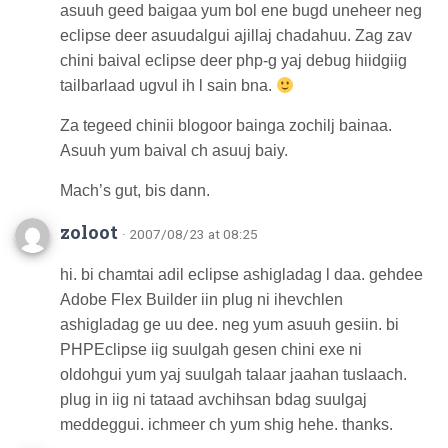
asuuh geed baigaa yum bol ene bugd uneheer neg
eclipse deer asuudalgui ajillaj chadahuu. Zag zav
chini baival eclipse deer php-g yaj debug hiidgiig
tailbarlaad ugvul ih l sain bna.
Za tegeed chinii blogoor bainga zochilj bainaa.
Asuuh yum baival ch asuuj baiy.
Mach’s gut, bis dann.
zoloot
· 2007/08/23 at 08:25
hi. bi chamtai adil eclipse ashigladag l daa. gehdee
Adobe Flex Builder iin plug ni ihevchlen
ashigladag ge uu dee. neg yum asuuh gesiin. bi
PHPEclipse iig suulgah gesen chini exe ni
oldohgui yum yaj suulgah talaar jaahan tuslaach.
plug in iig ni tataad avchihsan bdag suulgaj
meddeggui. ichmeer ch yum shig hehe. thanks.