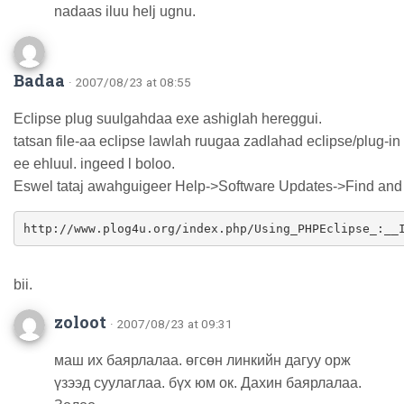
nadaas iluu helj ugnu.
Badaa
· 2007/08/23 at 08:55
Eclipse plug suulgahdaa exe ashiglah hereggui.
tatsan file-aa eclipse lawlah ruugaa zadlahad eclipse/plug-in 
ee ehluul. ingeed l boloo.
Eswel tataj awahguigeer Help->Software Updates->Find and I
http://www.plog4u.org/index.php/Using_PHPEclipse_:__
bii.
zoloot
· 2007/08/23 at 09:31
маш их баярлалаа. өгсөн линкийн дагуу орж
үзээд суулаглаа. бүх юм ок. Дахин баярлалаа.