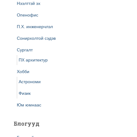
Нээлттэй эх
Опенофис
П.Х. инженерчлэл
Сонирхолтой сэдэв
Сургалт
ПХ архитектур
Хобби
Астрономи
Физик
Юм юмнаас
Блогууд