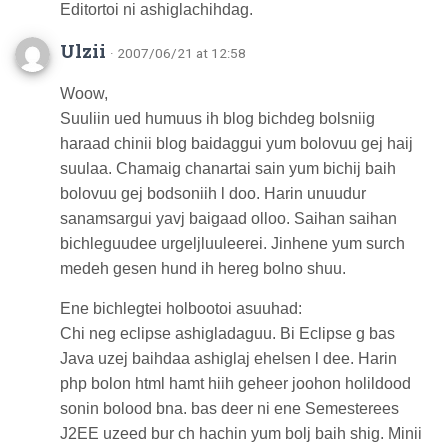
Editortoi ni ashiglachihdag.
Ulzii
· 2007/06/21 at 12:58
Woow,
Suuliin ued humuus ih blog bichdeg bolsniig
haraad chinii blog baidaggui yum bolovuu gej haij
suulaa. Chamaig chanartai sain yum bichij baih
bolovuu gej bodsoniih l doo. Harin unuudur
sanamsargui yavj baigaad olloo. Saihan saihan
bichleguudee urgeljluuleerei. Jinhene yum surch
medeh gesen hund ih hereg bolno shuu.
Ene bichlegtei holbootoi asuuhad:
Chi neg eclipse ashigladaguu. Bi Eclipse g bas
Java uzej baihdaa ashiglaj ehelsen l dee. Harin
php bolon html hamt hiih geheer joohon holildood
sonin bolood bna. bas deer ni ene Semesterees
J2EE uzeed bur ch hachin yum bolj baih shig. Minii