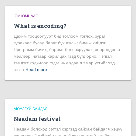
ЮМ ЮМНААС
What is encoding?
Цахим тооцоолуурт бид тоглоом тоглох, зураг
зурахаас бусад бараг бүх ажлыг бичиж хийдэг.
Программ бичих, баримт боловсруулах, хоорондоо э-
мэйлээр, чатаар харилцах гээд бүгд орно. Тэгвэл
тэмдэгт кодчилол гэдэг нь ердөө л ямар үсгийг хэд
гэсэн
Read more
АЮУЛГҮЙ БАЙДАЛ
Naadam festival
Наадам болоход сэтгэл сэргээд сайхан байдаг ч хэцүү
санагддаг 2 зүйлийн нэг нь буруу өнгөтэй далбаа,