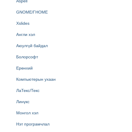
Aspell
GNOME/ГНОМЕ
Xslides
Англи хэл
Аюулгүй байдал
Болорсофт
Ерөнхий
Компьютерын ухаан
ЛаТекс/Текс
Линүкс
Монгол хэл
Нэт програмчлал