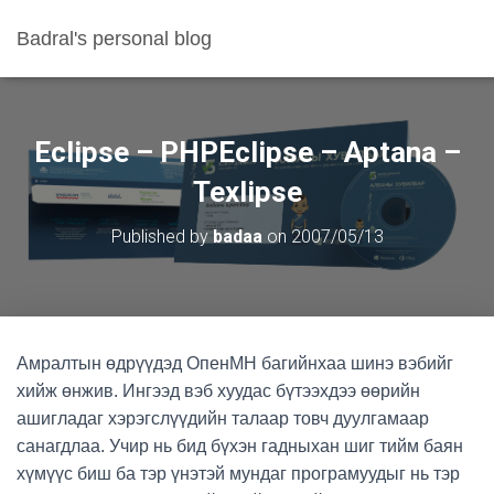
Badral's personal blog
Eclipse – PHPEclipse – Aptana –
Texlipse
Published by
badaa
on
2007/05/13
Амралтын өдрүүдэд ОпенМН багийнхаа шинэ вэбийг
хийж өнжив. Ингээд вэб хуудас бүтээхдээ өөрийн
ашигладаг хэрэгслүүдийн талаар товч дуулгамаар
санагдлаа. Учир нь бид бүхэн гадныхан шиг тийм баян
хүмүүс биш ба тэр үнэтэй мундаг програмуудыг нь тэр