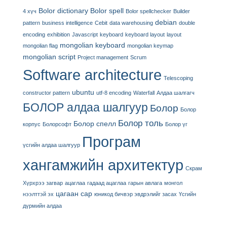
Bolor dictionary
Bolor spell
4 хүч
Bolor spellchecker
Builder
debian
pattern
business intelligence
Cebit
data warehousing
double
encoding
exhibition
Javascript
keyboard
keyboard layout
layout
mongolian keyboard
mongolian flag
mongolian keymap
mongolian script
Project management
Scrum
Software architecture
Telescoping
ubuntu
constructor pattern
utf-8 encoding
Waterfall
Алдаа шалгагч
БОЛОР алдаа шалгуур
Болор
Болор
Болор толь
Болор спелл
корпус
Болорсофт
Болор үг
Програм
үсгийн алдаа шалгуур
хангамжийн архитектур
Скрам
Хүрхрээ загвар
ацаглаа
гадаад ацаглаа
гарын авлага
монгол
цагаан сар
нээлттэй эх
юникод бичвэр эвдрэлийг засах
Үсгийн
дүрмийн алдаа