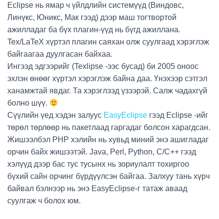
Eclipse нь ямар ч үйлдлийн системүүд (Виндовс,
Линүкс, Юникс, Мак гээд) дээр маш тогтвортой
ажилладаг ба бүх плагин-үүд нь бүгд ажиллана.
Tex/LaTeX хүртэл плагин саяхан олж суулгаад хэрэглэж
байгаагаа дуулгасан байхаа.
Ингээд эдгээрийг (Texlipse -ээс бусад) би 2005 оноос
эхлэн өнөөг хүртэл хэрэглэж байна даа. Үнэхээр сэтгэл
ханамжтай явдаг. Та хэрэглээд үзээрэй. Салж чадахгүй
болно шүү.
Сүүлийн үед хэдэн залуус
EasyEclipse
гээд Eclipse -ийг
төрөл төрлөөр нь пакетлаад гаргадаг болсон харагдсан.
Жишээлбэл PHP хэлийн нь хувьд миний энэ ашигладаг
орчин байх жишээтэй. Java, Perl, Python, C/C++ гээд
хэлүүд дээр бас тус тусынх нь зориулалт тохиргоо
бүхий сайн орчинг бүрдүүлсэн байгаа. Залхуу тань хүрч
байвал бэлнээр нь энэ EasyEclipse-г татаж аваад
суулгаж ч болох юм.