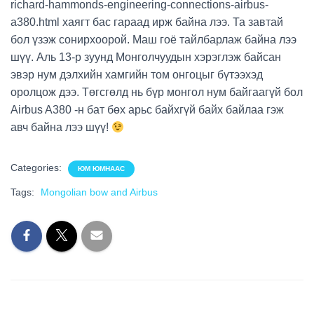
richard-hammonds-engineering-connections-airbus-
a380.html хаягт бас гараад ирж байна лээ. Та завтай
бол үзэж сонирхоорой. Маш гоё тайлбарлаж байна лээ
шүү. Аль 13-р зуунд Монголчуудын хэрэглэж байсан
эвэр нум дэлхийн хамгийн том онгоцыг бүтээхэд
оролцож дээ. Төгсгөлд нь бүр монгол нум байгаагүй бол
Airbus A380 -н бат бөх арьс байхгүй байх байлаа гэж
авч байна лээ шүү!
Categories:
ЮМ ЮМНААС
Tags:
Mongolian bow and Airbus