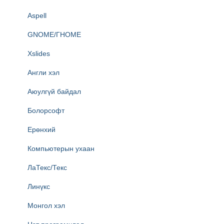
Aspell
GNOME/ГНОМЕ
Xslides
Англи хэл
Аюулгүй байдал
Болорсофт
Ерөнхий
Компьютерын ухаан
ЛаТекс/Текс
Линүкс
Монгол хэл