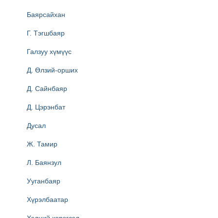
Баярсайхан
Г. Тэгшбаяр
Галзуу хүмүүс
Д. Өлзий-орших
Д. Сайнбаяр
Д. Цэрэнбат
Дусал
Ж. Тамир
Л. Баянзул
Ууганбаяр
Хүрэлбаатар