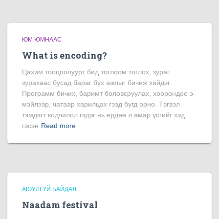
ЮМ ЮМНААС
What is encoding?
Цахим тооцоолуурт бид тоглоом тоглох, зураг
зурахаас бусад бараг бүх ажлыг бичиж хийдэг.
Программ бичих, баримт боловсруулах, хоорондоо э-
мэйлээр, чатаар харилцах гээд бүгд орно. Тэгвэл
тэмдэгт кодчилол гэдэг нь ердөө л ямар үсгийг хэд
гэсэн
Read more
АЮУЛГҮЙ БАЙДАЛ
Naadam festival