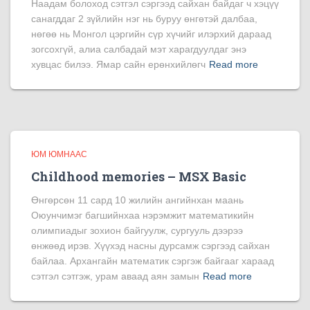
Наадам болоход сэтгэл сэргээд сайхан байдаг ч хэцүү
санагддаг 2 зүйлийн нэг нь буруу өнгөтэй далбаа,
нөгөө нь Монгол цэргийн сүр хүчийг илэрхий дараад
зогсохгүй, алиа салбадай мэт харагдуулдаг энэ
хувцас билээ. Ямар сайн ерөнхийлөгч
Read more
ЮМ ЮМНААС
Childhood memories – MSX Basic
Өнгөрсөн 11 сард 10 жилийн ангийнхан маань
Оюунчимэг багшийнхаа нэрэмжит математикийн
олимпиадыг зохион байгуулж, сургууль дээрээ
өнжөөд ирэв. Хүүхэд насны дурсамж сэргээд сайхан
байлаа. Архангайн математик сэргэж байгааг хараад
сэтгэл сэтгэж, урам аваад аян замын
Read more