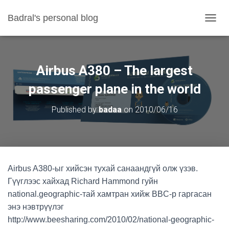
Badral's personal blog
TOGGL
Airbus A380 – The largest
passenger plane in the world
Published by
badaa
on
2010/06/16
Airbus A380-ыг хийсэн тухай санаандгүй олж үзэв.
Гүүглээс хайхад Richard Hammond гуйн
national.geographic-тай хамтран хийж BBC-р гаргасан
энэ нэвтрүүлэг
http://www.beesharing.com/2010/02/national-geographic-