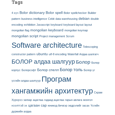
Tags
Bolor dictionary
Bolor spell
4 хүч
Bolor spellchecker
Builder
debian
pattern
business intelligence
Cebit
data warehousing
double
encoding
exhibition
Javascript
keyboard
keyboard layout
layout
mongolian keyboard
mongolian flag
mongolian keymap
mongolian script
Project management
Scrum
Software architecture
Telescoping
ubuntu
constructor pattern
utf-8 encoding
Waterfall
Алдаа шалгагч
БОЛОР алдаа шалгуур
Болор
Болор
Болор толь
Болор спелл
корпус
Болорсофт
Болор үг
Програм
үсгийн алдаа шалгуур
хангамжийн архитектур
Скрам
Хүрхрээ загвар
ацаглаа
гадаад ацаглаа
гарын авлага
монгол
цагаан сар
нээлттэй эх
юникод бичвэр эвдрэлийг засах
Үсгийн
дүрмийн алдаа