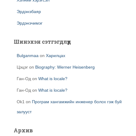
Хэлний хэрэгсэл
Эрдэнэбаяр
Эрдэнэчимэг
Шинэхэн сэтгэгдлүүд
Bulganmaa
on
Харилцах
Цэцэг
on
Biography: Werner Heisenberg
Ган-Од
on
What is locale?
Ган-Од
on
What is locale?
Ok1
on
Програм хангамжийн инженер болох гэж буй
залууст
Архив