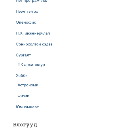
Нэт програмчлал
Нээлттэй эх
Опенофис
П.Х. инженерчлэл
Сонирхолтой сэдэв
Сургалт
ПХ архитектур
Хобби
Астрономи
Физик
Юм юмнаас
Блогууд