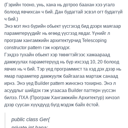
(Гэрийн тооно, унь, хана нь дотроо баахан хээ угалз
болоод явчихсан ч бий. Дан будагтай эсвэл огт будаггүй
ч бий.)
Энэ мэт янз бүрийн обьект үүсгэхэд бид дээрх маягаар
параметерүүдийг нь өгөөд үүсгээд явдаг. Үүнийг л
програм хангамжийн архитектурчид Telescoping
constructor pattern гэж нэрлэдэг.
Гэхдээ тухайн обьект хэр төвөгтэйгээс хамаараад
дамжуулах параметерүүд нь бүр ихсээд 10, 20 болоод
явчих нь ч бий. Тэр үед программист та хэд дэх дээр нь
ямар параметер дамжуулж байгаагаа мартаж санаад
ирнэ. Энэ үед Builder pattern жинхэнэ тохирно. Энэ л
асуудлыг шийдэх гэж угаасаа Builder паттерн үүссэн
билээ. ПХА (Програм Хангамжийн Архитектур) хичээл
дээр суусан хүүхдүүд бүгд мэдэж байх ёстой.
public class Ger{
private int hana;