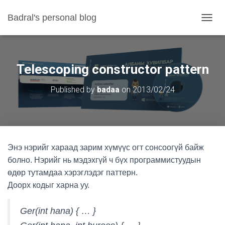
Badral's personal blog
TOGGL
Telescoping constructor pattern
Published by
badaa
on
2013/02/24
Энэ нэрийг хараад зарим хүмүүс огт сонсоогүй байж
болно. Нэрийг нь мэдэхгүй ч бүх программистуудын
өдөр тутамдаа хэрэглэдэг паттерн.
Доорх кодыг харна уу.
Ger(int hana) { … }