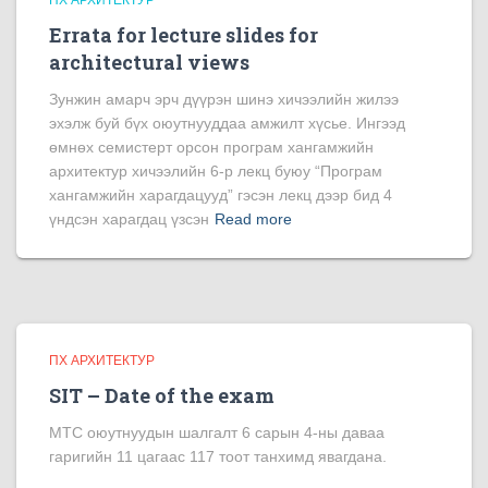
ПХ АРХИТЕКТУР
Errata for lecture slides for
architectural views
Зунжин амарч эрч дүүрэн шинэ хичээлийн жилээ
эхэлж буй бүх оюутнууддаа амжилт хүсье. Ингээд
өмнөх семистерт орсон програм хангамжийн
архитектур хичээлийн 6-р лекц буюу “Програм
хангамжийн харагдацууд” гэсэн лекц дээр бид 4
үндсэн харагдац үзсэн
Read more
ПХ АРХИТЕКТУР
SIT – Date of the exam
MTC оюутнуудын шалгалт 6 сарын 4-ны даваа
гаригийн 11 цагаас 117 тоот танхимд явагдана.