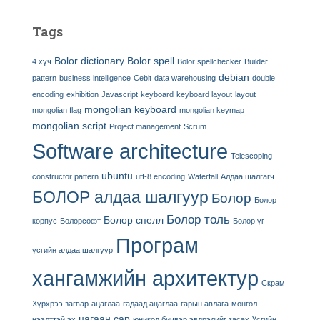
Tags
Bolor dictionary
Bolor spell
4 хүч
Bolor spellchecker
Builder
debian
pattern
business intelligence
Cebit
data warehousing
double
encoding
exhibition
Javascript
keyboard
keyboard layout
layout
mongolian keyboard
mongolian flag
mongolian keymap
mongolian script
Project management
Scrum
Software architecture
Telescoping
ubuntu
constructor pattern
utf-8 encoding
Waterfall
Алдаа шалгагч
БОЛОР алдаа шалгуур
Болор
Болор
Болор толь
Болор спелл
корпус
Болорсофт
Болор үг
Програм
үсгийн алдаа шалгуур
хангамжийн архитектур
Скрам
Хүрхрээ загвар
ацаглаа
гадаад ацаглаа
гарын авлага
монгол
цагаан сар
нээлттэй эх
юникод бичвэр эвдрэлийг засах
Үсгийн