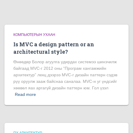
КОМПЬЮТЕРЫН УХААН
Is MVC a design pattern or an
architectural style?
Өнөөдөр Болор агуулга удирдах системээ шинэчилж
байгаад MVC-г 2012 оны “Програм хангамжийн
архитектур” лекц дээрээ MVC-г дизайн паттерн сэдэв
рүү оруулж зааж байснаа саналаа. MVC-н уг үндсийг
хөөвөл яах аргагүй дизайн паттерн юм. Гол үзэл
Read more