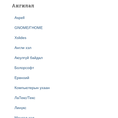
Ангилал
Aspell
GNOME/ГНОМЕ
Xslides
Англи хэл
Аюулгүй байдал
Болорсофт
Ерөнхий
Компьютерын ухаан
ЛаТекс/Текс
Линүкс
Монгол хэл