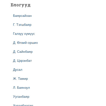
Блогууд
Баярсайхан
Г. Тэгшбаяр
Галзуу хүмүүс
Д. Өлзий-орших
Д. Сайнбаяр
Д. Цэрэнбат
Дусал
Ж. Тамир
Л. Баянзул
Ууганбаяр
Хүрэлбаатар