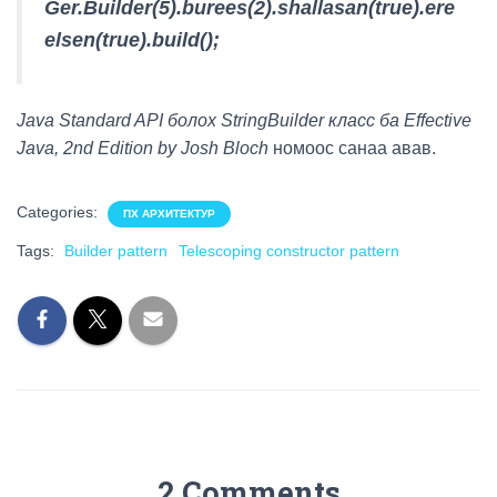
Ger.Builder(5).burees(2).shallasan(true).ere
elsen(true).build();
Java Standard API болох StringBuilder класс ба Effective
Java, 2nd Edition by Josh Bloch
номоос санаа авав.
Categories:
ПХ АРХИТЕКТУР
Tags:
Builder pattern
Telescoping constructor pattern
2 Comments