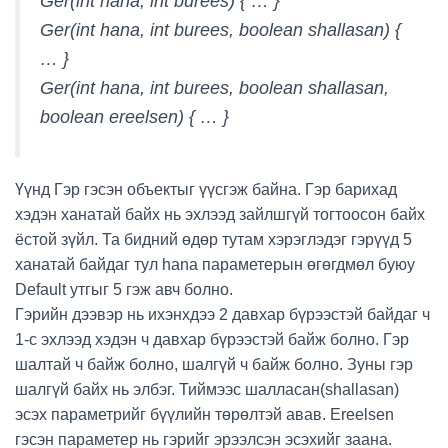
Ger(int hana, int burees) { … }
Ger(int hana, int burees, boolean shallasan) {
… }
Ger(int hana, int burees, boolean shallasan,
boolean ereelsen) { … }
Үүнд Гэр гэсэн объектыг үүсгэж байна. Гэр барихад
хэдэн ханатай байх нь эхлээд зайлшгүй тогтоосон байх
ёстой зүйл. Та бидний өдөр тутам хэрэглэдэг гэрүүд 5
ханатай байдаг тул hana параметерын өгөгдмөл буюу
Default утгыг 5 гэж авч болно.
Гэрийн дээвэр нь ихэнхдээ 2 давхар бүрээстэй байдаг ч
1-с эхлээд хэдэн ч давхар бүрээстэй байж болно. Гэр
шалтай ч байж болно, шалгүй ч байж болно. Зуны гэр
шалгүй байх нь элбэг. Тиймээс шалласан(shallasan)
эсэх параметрийг бүүлийн төрөлтэй авав. Ereelsen
гэсэн параметер нь гэрийг эрээлсэн эсэхийг заана.