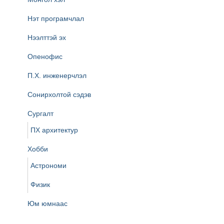
Нэт програмчлал
Нээлттэй эх
Опенофис
П.Х. инженерчлэл
Сонирхолтой сэдэв
Сургалт
ПХ архитектур
Хобби
Астрономи
Физик
Юм юмнаас