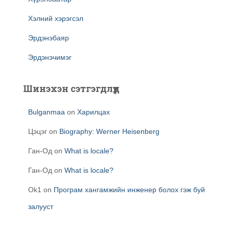
Хэлний хэрэгсэл
Эрдэнэбаяр
Эрдэнэчимэг
Шинэхэн сэтгэгдлүүд
Bulganmaa
on
Харилцах
Цэцэг
on
Biography: Werner Heisenberg
Ган-Од
on
What is locale?
Ган-Од
on
What is locale?
Ok1
on
Програм хангамжийн инженер болох гэж буй
залууст