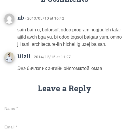
nb
· 2013/05/10 at 16:42
sain bain u, bolorsoft odoo program hogjuuleh talar
ajild avch bga yu. bi odoo togsoj baigaa yum. omno
jil tanii architecture-iin hicheliig uzej baisan.
Ulzii
· 2014/12/15 at 11:27
Энэ бичлэг их энгийн ойлгомжтой юмаа
Leave a Reply
Name
*
Email
*