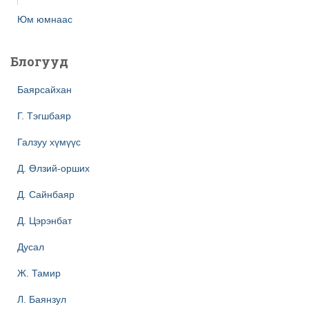
Юм юмнаас
Блогууд
Баярсайхан
Г. Тэгшбаяр
Галзуу хүмүүс
Д. Өлзий-орших
Д. Сайнбаяр
Д. Цэрэнбат
Дусал
Ж. Тамир
Л. Баянзул