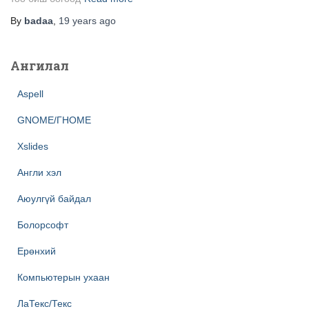
By
badaa
,
19 years
ago
Ангилал
Aspell
GNOME/ГНОМЕ
Xslides
Англи хэл
Аюулгүй байдал
Болорсофт
Ерөнхий
Компьютерын ухаан
ЛаТекс/Текс