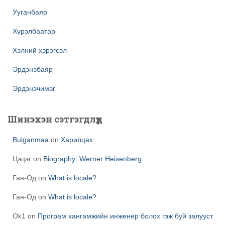
Ууганбаяр
Хүрэлбаатар
Хэлний хэрэгсэл
Эрдэнэбаяр
Эрдэнэчимэг
Шинэхэн сэтгэгдлүүд
Bulganmaa
on
Харилцах
Цэцэг
on
Biography: Werner Heisenberg
Ган-Од
on
What is locale?
Ган-Од
on
What is locale?
Ok1
on
Програм хангамжийн инженер болох гэж буй залууст