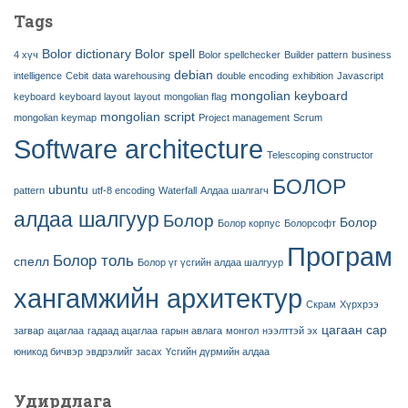
Tags
Bolor dictionary
Bolor spell
4 хүч
Bolor spellchecker
Builder pattern
business
debian
intelligence
Cebit
data warehousing
double encoding
exhibition
Javascript
mongolian keyboard
keyboard
keyboard layout
layout
mongolian flag
mongolian script
mongolian keymap
Project management
Scrum
Software architecture
Telescoping constructor
БОЛОР
ubuntu
pattern
utf-8 encoding
Waterfall
Алдаа шалгагч
алдаа шалгуур
Болор
Болор
Болор корпус
Болорсофт
Програм
Болор толь
спелл
Болор үг үсгийн алдаа шалгуур
хангамжийн архитектур
Скрам
Хүрхрээ
цагаан сар
загвар
ацаглаа
гадаад ацаглаа
гарын авлага
монгол
нээлттэй эх
юникод бичвэр эвдрэлийг засах
Үсгийн дүрмийн алдаа
Удирдлага