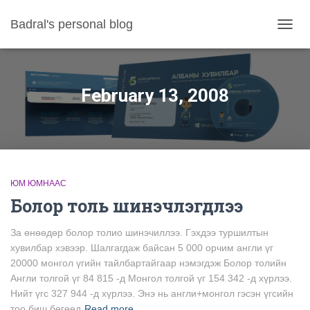
Badral's personal blog
TOGGL
February 13, 2008
ЮМ ЮМНААС
Болор толь шинэчлэгдлээ
За өнөөдөр болор толио шинэчиллээ. Гэхдээ туршилтын
хувилбар хэвээр. Шалгагдаж байсан 5 000 орчим англи үг
20000 монгол үгийн тайлбартайгаар нэмэгдэж Болор толийн
Англи толгой үг 84 815 -д Монгол толгой үг 154 342 -д хүрлээ.
Нийт үгс 327 944 -д хүрлээ. Энэ нь англи+монгол гэсэн үгсийн
тоо биш бөгөөд
Read more