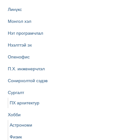
Линүкс
Монгол хэл
Нэт програмчлал
Нээлттэй эх
Опенофис
П.Х. инженерчлэл
Сонирхолтой сэдэв
Сургалт
ПХ архитектур
Хобби
Астрономи
Физик