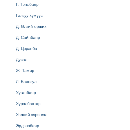
Г. Тэгшбаяр
Галзуу хүмүүс
Д. Өлзий-орших
Д. Сайнбаяр
Д. Цэрэнбат
Дусал
Ж. Тамир
Л. Баянзул
Ууганбаяр
Хүрэлбаатар
Хэлний хэрэгсэл
Эрдэнэбаяр