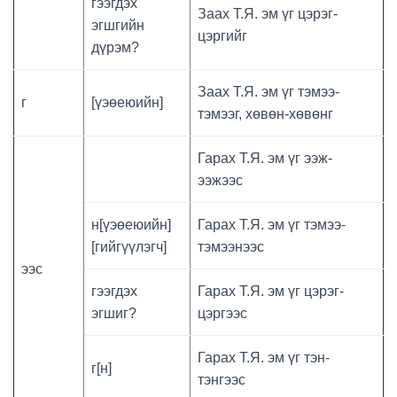
гээгдэх
Заах Т.Я. эм үг цэрэг-
эгшгийн
цэргийг
дүрэм?
Заах Т.Я. эм үг тэмээ-
г
[үэөеюийн]
тэмээг, хөвөн-хөвөнг
Гарах Т.Я. эм үг ээж-
ээжээс
н[үэөеюийн]
Гарах Т.Я. эм үг тэмээ-
[гийгүүлэгч]
тэмээнээс
ээс
гээгдэх
Гарах Т.Я. эм үг цэрэг-
эгшиг?
цэргээс
Гарах Т.Я. эм үг тэн-
г[н]
тэнгээс