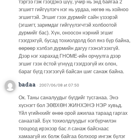
тэргээ гэж гээгдэнэ шүү, учир нь энд байгаа 2
эгшигт гийгүүлэгч нэг нь урдаа, нөгөө нь хойноо
эгшигтэй. Эгшиг гээх дүрмийг сайн үзээрэй
(эгшигт, заримдаг гийгүүлэгчтэй холбоотой
дүрмийг бас). Хүн, оноосон нэрний эгшиг
гээгдэхгүй, бусад тохиолдолд бол янз бүр байна,
өөрөөр хэлбэл дүрмийн дагуу гээнэ/гээхгүй.
Дээр нэг харахад ГНОМЕ-ийн орчуулга дээр
эгшиг гээх ёстой үгнүүд гээгдээгүй их олон,
бараг бүгд гээгээгүй байсан шиг санаж байна.
badaa
· 2007/06/08 at 07:50
Ок. Таны саналуудыг бүгдийг тусганаа. Энэ
хүснэгт бол ЗӨВХӨН ЖИНХЭНЭ НЭР хувьд.
Үйл үгийнхийг өнөө орой ажилаа тараад гаргах
санаатай. Бүх тохиолдлуудыг нэгбүрчилэн
тооцоод ирэхээр бас л санаж байснаас
хамаагүй их болж байгаа болхоор ингэж бүлэг