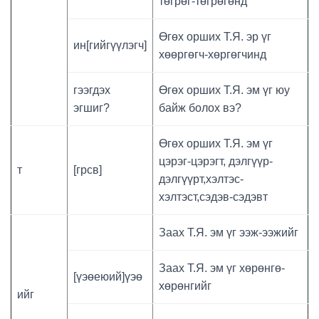
төгрөг-төгрөгөнд
Өгөх орших Т.Я. эр үг
ин[гийгүүлэгч]
хөөргөгч-хөргөгчинд
гээгдэх
Өгөх орших Т.Я. эм үг юу
эгшиг?
байж болох вэ?
Өгөх орших Т.Я. эм үг
цэрэг-цэрэгт, дэлгүүр-
т
[грсв]
дэлгүүрт,хэлтэс-
хэлтэст,сэдэв-сэдэвт
Заах Т.Я. эм үг ээж-ээжийг
Заах Т.Я. эм үг хөрөнгө-
[үэөеюий]үэө
хөрөнгийг
ийг