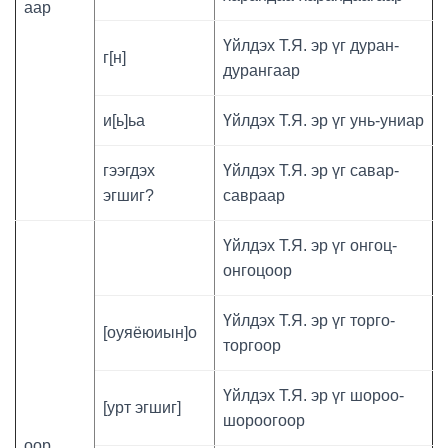
аар
Үйлдэх Т.Я. эр үг дуран-
г[н]
дурангаар
и[ь]ьа
Үйлдэх Т.Я. эр үг унь-униар
гээгдэх
Үйлдэх Т.Я. эр үг савар-
эгшиг?
савраар
Үйлдэх Т.Я. эр үг онгоц-
онгоцоор
Үйлдэх Т.Я. эр үг торго-
[оуяёюиын]о
торгоор
Үйлдэх Т.Я. эр үг шороо-
[урт эгшиг]
шороогоор
оор