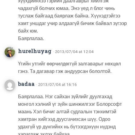
хүүхдийнхээ гэрийн даалгаврыг хийлгэж
чадахгүй болчих юмаа. Энэ үед л блог чинь
туслаж байгаад баярлаж байна. Хүүхэдтэйгээ
хамт уншдаг учир алдаагүй бичиж байвал зүгээр
байх юм.
Баярлалаа.
hurelhuyag
· 2013/07/04 at 12:04
Үгийн утгийг өөрчилдөггүй залгаварыг нөхцөл
гэнэ. Та дагавар гэж андуурсан бололтой.
badaa
· 2013/07/04 at 16:16
Баярлалаа. Нэг сайхан зүйлийг дуулгахад
монгол хэлний үг зүйн шинжилгээг Болорсофт
маань Хэл бичиг алтай судлалын тэнхимтэй
хамтран хийгээд дуусгачихсан шүү. Одоо
удахгүй үр дүнгийнх нь бүтээгдэхүүн нүдэнд
харагдаж эхлэх байхаа.