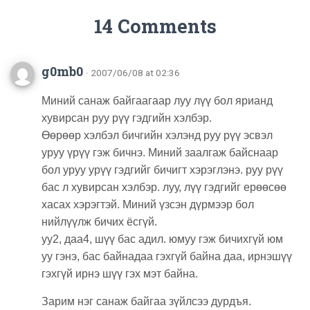
14 Comments
g0mb0
· 2007/06/08 at 02:36
Миний санаж байгаагаар луу лүү бол ярианд
хувирсан руу рүү гэдгийн хэлбэр.
Өөрөөр хэлбэл бичгийн хэлэнд руу рүү эсвэл
уруу үрүү гэж бичнэ. Миний заалгаж байснаар
бол уруу урүү гэдгийг бичигт хэрэглэнэ. руу рүү
бас л хувирсан хэлбэр. луу, лүү гэдгийг ерөөсөө
хасах хэрэгтэй. Миний үзсэн дүрмээр бол
нийлүүлж бичих ёсгүй.
уу2, даа4, шүү бас адил. юмуу гэж бичихгүй юм
уу гэнэ, бас байнадаа гэхгүй байна даа, ирнэшүү
гэхгүй ирнэ шүү гэх мэт байна.
Зарим нэг санаж байгаа зүйлсээ дурдъя.