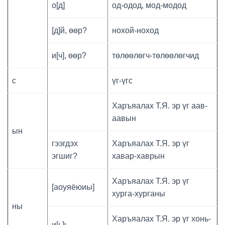
о[д]
од-одод, мод-модод
[д]й, өөр?
нохой-ноход
и[ч], өөр?
төлөөлөгч-төлөөлөгчид
с
үг-үгс
Харъяалах Т.Я. эр үг аав-
аавын
ын
гээгдэх
Харъяалах Т.Я. эр үг
эгшиг?
хавар-хаврын
Харъяалах Т.Я. эр үг
[аоуяёюиы]
хурга-хурганы
ны
Харъяалах Т.Я. эр үг хонь-
и[ь]ь