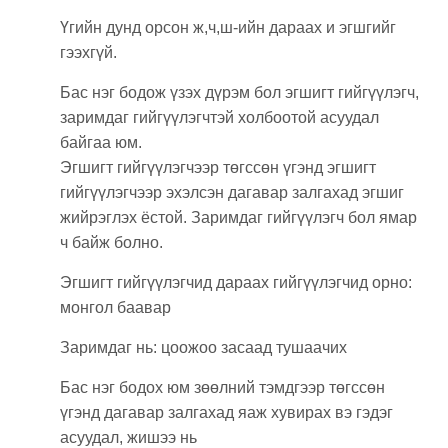
Үгийн дунд орсон ж,ч,ш-ийн дараах и эгшгийг
гээхгүй.
Бас нэг бодож үзэх дүрэм бол эгшигт гийгүүлэгч,
заримдаг гийгүүлэгчтэй холбоотой асуудал
байгаа юм.
Эгшигт гийгүүлэгчээр төгссөн үгэнд эгшигт
гийгүүлэгчээр эхэлсэн дагавар залгахад эгшиг
жийрэглэх ёстой. Заримдаг гийгүүлэгч бол ямар
ч байж болно.
Эгшигт гийгүүлэгчид дараах гийгүүлэгчид орно:
монгол баавар
Заримдаг нь: цоожоо засаад тушаачих
Бас нэг бодох юм зөөлний тэмдгээр төгссөн
үгэнд дагавар залгахад яаж хувирах вэ гэдэг
асуудал, жишээ нь