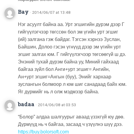
Bay
· 2014/06/07 at 13:48
Нэг асуулт байна аа. Урт эгшигийн дүрэм дээр Г
гийгүүлэгчээр төгссөн бол эм үгийн урт эгшиг
(ий) залгана гэж байдаг. Тэгсэн хэрнээ Зуслан,
Байшин, Долоо гэсэн үгнүүд дээр эм үгийн урт
эгшиг залгах юм. Г гийгүүлэгчээр төгсөөгүй ш дэ.
Энэний тухай дүрэм байна уу, Миний гайхаад
байгаа зүйл бол Анги+урт эгшиг= Ангийн,
Ан+урт эгшиг=Ангын (буу), Энийг хархаар
зуслангын болмоор л юм шиг санадаад байх юм.
Яг дүрмийг нь л олж мэдмээр байна.
badaa
· 2014/06/08 at 03:53
“Болор” алдаа шалгуурыг аваад үзэхгүй юу дөө.
Дүрмүүд нь ч байгаа, засаад ч үзүүлнэ шүү дээ.
https://buy.bolorsoft.com