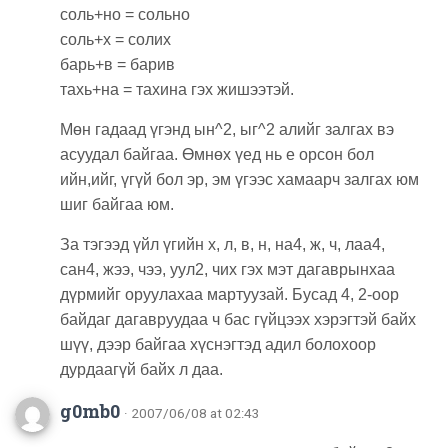
соль+но = сольно
соль+х = солих
барь+в = барив
тахь+на = тахина гэх жишээтэй.
Мөн гадаад үгэнд ын^2, ыг^2 алийг залгах вэ
асуудал байгаа. Өмнөх үед нь е орсон бол
ийн,ийг, үгүй бол эр, эм үгээс хамаарч залгах юм
шиг байгаа юм.
За тэгээд үйл үгийн х, л, в, н, на4, ж, ч, лаа4,
сан4, жээ, чээ, уул2, чих гэх мэт дагаврынхаа
дүрмийг оруулахаа мартуузай. Бусад 4, 2-оор
байдаг дагавруудаа ч бас гүйцээх хэрэгтэй байх
шүү, дээр байгаа хүснэгтэд адил болохоор
дурдаагүй байх л даа.
g0mb0
· 2007/06/08 at 02:43