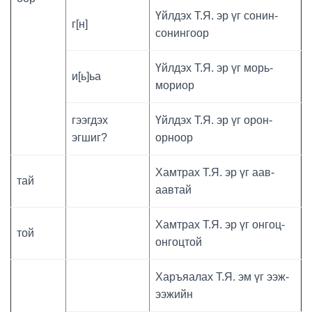
Үйлдэх Т.Я. эр үг сонин-
г[н]
сонингоор
Үйлдэх Т.Я. эр үг морь-
и[ь]ьа
мориор
гээгдэх
Үйлдэх Т.Я. эр үг орон-
эгшиг?
орноор
Хамтрах Т.Я. эр үг аав-
тай
аавтай
Хамтрах Т.Я. эр үг онгоц-
той
онгоцтой
Харъяалах Т.Я. эм үг ээж-
ээжийн