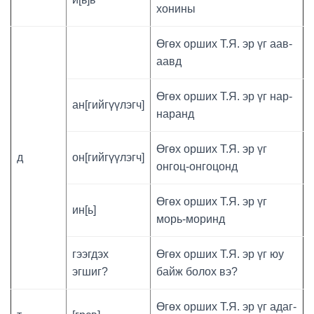
хонины
Өгөх орших Т.Я. эр үг аав-
аавд
Өгөх орших Т.Я. эр үг нар-
ан[гийгүүлэгч]
наранд
Өгөх орших Т.Я. эр үг
д
он[гийгүүлэгч]
онгоц-онгоцонд
Өгөх орших Т.Я. эр үг
ин[ь]
морь-моринд
гээгдэх
Өгөх орших Т.Я. эр үг юу
эгшиг?
байж болох вэ?
Өгөх орших Т.Я. эр үг адаг-