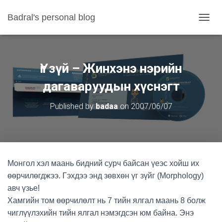
Badral's personal blog
TOGGL
Үг зүй – Жинхэнэ нэрийн
дагаваруудын хүснэгт
Published by
badaa
on
2007/06/07
Монгол хэл маань бидний сурч байсан үеэс хойш их
өөрчилөгджээ. Гэхдээ энд зөвхөн үг зүйг (Morphology)
авч үзье!
Хамгийн том өөрчилөлт нь 7 тийн ялгал маань 8 болж
чиглүүлэхийн тийн ялгал нэмэгдсэн юм байна. Энэ