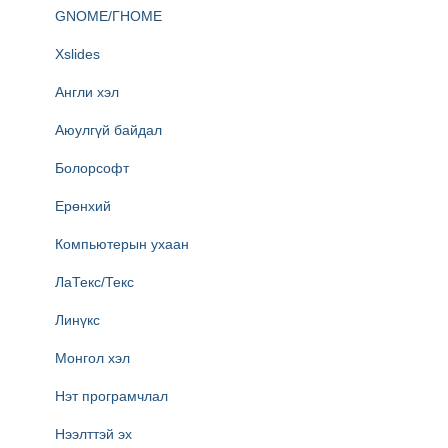
GNOME/ГНОМЕ
Xslides
Англи хэл
Аюулгүй байдал
Болорсофт
Ерөнхий
Компьютерын ухаан
ЛаТекс/Текс
Линүкс
Монгол хэл
Нэт програмчлал
Нээлттэй эх