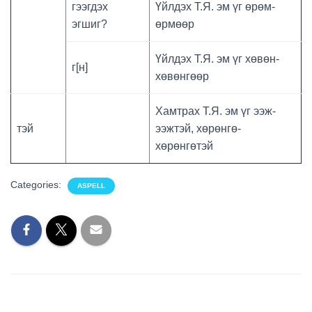
гээгдэх
Үйлдэх Т.Я. эм үг өрөм-
эгшиг?
өрмөөр
Үйлдэх Т.Я. эм үг хөвөн-
г[н]
хөвөнгөөр
Хамтрах Т.Я. эм үг ээж-
тэй
ээжтэй, хөрөнгө-
хөрөнгөтэй
Categories:
ASPELL