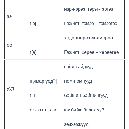
нэр-нэрээ, тэрэг-тэргээ
ээ
г[э]
Гажилт: тэмээ – тэмээгээ
хөдөлмөр-хөдөлмөрөө
өө
г[ө]
Гажилт: хөрөө – хөрөөгөө
сайд-сайдууд
н[ямар үед?]
ном-номнууд
ууд
г[н]
байшин-байшингууд
хэзээ гээгдэх
юу байж болох уу?
ээж-ээжүүд