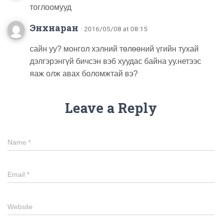
тоглоомууд
Энхнаран
· 2016/05/08 at 08:15
сайн уу? монгол хэлний төлөөний үгийн тухай
дэлгэрэнгүй бичсэн вэб хуудас байна уу.нетээс
яаж олж авах боломжтай вэ?
Leave a Reply
Name
*
Email
*
Website