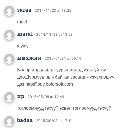
saraa
· 2014/11/23 at 13:22
mmff
maral
· 2014/11/23 at 13:23
юуюу
мөнхжин
· 2015/01/31 at 06:19
Болор алдаа шалгуурыг аваад үзэхгүй юу
дөө.Дүрмүүд нь ч байгаа,засаад ч үзүүлнэшүү
дээ.https\\buy.bolorsoft.com
хр
· 2015/05/08 at 12:49
тоглоомнууд гэхүү? эсвэл тоглоомууд гэхүү?
badaa
· 2015/08/03 at 17:11