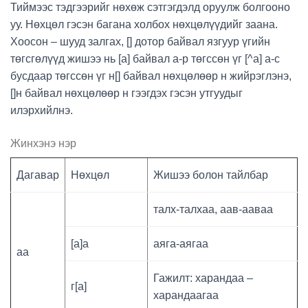
Тиймээс тэдгээрийг нөхөж сэтгэгдэлд оруулж болгооно
уу. Нөхцөл гэсэн багана холбох нөхцөлүүдийг заана.
Хоосон – шууд залгах, [] дотор байвал язгуур үгийн
төгсгөлүүд жишээ нь [а] байвал а-р төгссөн үг [^а] а-с
бусдаар төгссөн үг н[] байвал нөхцөлөөр н жийрэглэнэ,
[]н байвал нөхцөлөөр н гээгдэх гэсэн утгуудыг
илэрхийлнэ.
Жинхэнэ нэр
Дагавар
Нөхцөл
Жишээ болон тайлбар
талх-талхаа, аав-ааваа
[а]а
аяга-аягаа
аа
Гажилт: харандаа –
г[а]
харандаагаа