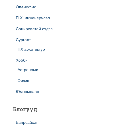
Опенофис
П.Х. инженерчлэл
Сонирхолтой сэдэв
Сургалт
ПХ архитектур
Хобби
Астрономи
Физик
Юм юмнаас
Блогууд
Баярсайхан