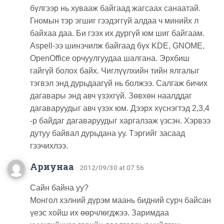
бүлгээр нь хувааж байгаад жагсаах санаатай.
Гномын тэр эгшиг гээдэггүй алдаа ч минийх л
байхаа даа. Би гээх их дургүй юм шиг байгаам.
Aspell-ээ шинэчилж байгаад бүх KDE, GNOME,
OpenOffice орчуулгуудаа шалгана. Эрхбиш
гайгүй болох байх. Чиглүүлхийн тийн ялгалыг
тэгвэл энд дурьдаагүй нь болжээ. Салгаж бичих
дагавары энд авч үзэхгүй. Зөвхөн наалддаг
дагаваруудыг авч үзэх юм. Дээрх хүснэгтэд 2,3,4
-р байдаг дагаваруудыг харгалзаж үзсэн. Хэрвээ
дутуу байвал дурьдана уу. Тэргийг засаад
гээчихлээ.
Ариунаа
· 2012/09/30 at 07:56
Сайн байна уу?
Монгол хэлний дүрэм маань бидний сурч байсан
үеэс хойш их өөрчлөгджээ. Заримдаа