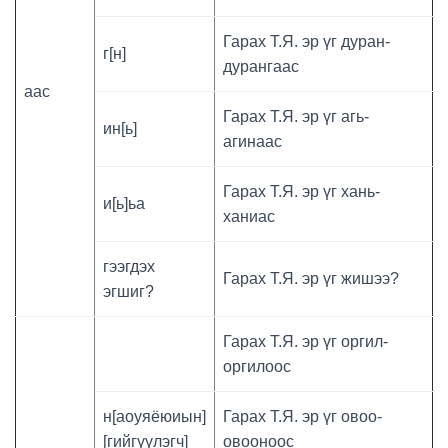
Гарах Т.Я. эр үг дуран-
г[н]
дурангаас
аас
Гарах Т.Я. эр үг агь-
ин[ь]
агинаас
Гарах Т.Я. эр үг хань-
и[ь]ьа
ханиас
гээгдэх
Гарах Т.Я. эр үг жишээ?
эгшиг?
Гарах Т.Я. эр үг оргил-
оргилоос
н[аоуяёюиын]
Гарах Т.Я. эр үг овоо-
[гийгүүлэгч]
овооноос