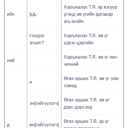
Харъяалах Т.Я. эр язгуур
ийн
[ь]ь
үгэнд эм үгийн дагавар
агь-агийн
гээгдэх
Харъяалах Т.Я. эм үг
эгшиг?
цэрэг-цэргийн
Харъяалах Т.Я. эм үг чих-
ний
чихний
Өгөх орших Т.Я. эм үг ээж-
и
ээжид
Өгөх орших Т.Я. эм үг
эн[гийгүүлэгч]
дэрс-дэрсэнд
Өгөх орших Т.Я. эр үг
д
өн[гийгүүлэгч]