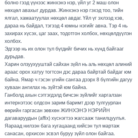
болно гээд үүнээс жинхэнэ нэр, үйл уг 2 маш олон
нөхцөл авахыг дурдав. Жинхэнэ нэр гэхэд тоо, тийн
ялгал, хамаатуулах нөхцөл авдаг. Үйл үг эхлээд хэв,
дараа нь байдал, тэгээд 4 юмны нэгийг авна. Тэр 4 нь
захирах хүсэх, цаг заах, тодотгон холбох, нөхцөлдүүлэн
холбох.
Эдгээр нь их олон тул бүгдийг бичих нь хүнд байгааг
дурьдав.
Харин олзуухууштай сайхан зүйл нь аль нөхцөл алиний
араас орох хатуу тогтсон дэс дараа байртай байдаг юм
байна. Ямар ч гэсэн үгийн сангаа дээрх 8 бүлгийн дагуу
хуваан ангилах нь зүйтэй юм байна.
Ганболд ахын сэтгэгдэлд бичсэн зүйлийг харгалзан
интернэтээс олдсон зарим баримт дээр тулгуурлан
өөрийн гаргасан зөвхөн ЖИНХЭНЭ НЭРИЙН
дагаваруудын (affix) хүснэгтээ жагсааж танилцуулъя.
Яараад нилээн бага хугацаанд хийсэн тул мартаж
санасан, орхисон эсвэл буруу зүйл олон байгаа.