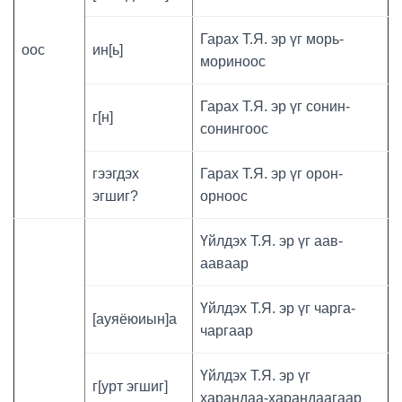
Гарах Т.Я. эр үг морь-
оос
ин[ь]
мориноос
Гарах Т.Я. эр үг сонин-
г[н]
сонингоос
гээгдэх
Гарах Т.Я. эр үг орон-
эгшиг?
орноос
Үйлдэх Т.Я. эр үг аав-
ааваар
Үйлдэх Т.Я. эр үг чарга-
[ауяёюиын]а
чаргаар
Үйлдэх Т.Я. эр үг
г[урт эгшиг]
харандаа-харандаагаар