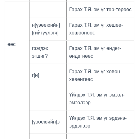
Гарах Т.Я. эм үг төр-төрөөс
н[үэөеюийн]
Гарах Т.Я. эм үг хөшөө-
[гийгүүлэгч]
хөшөөнөөс
өөс
гээгдэх
Гарах Т.Я. эм үг өндөг-
эгшиг?
өндөгнөөс
Гарах Т.Я. эм үг хөвөн-
г[н]
хөвөнгөөс
Үйлдэх Т.Я. эм үг эмээл-
эмээлээр
Үйлдэх Т.Я. эм үг эрдэнэ-
[үэөеюийн]э
эрдэнээр