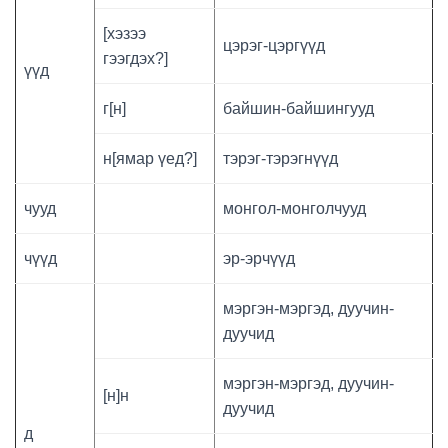
[хэзээ
цэрэг-цэргүүд
гээгдэх?]
үүд
г[н]
байшин-байшингууд
н[ямар үед?]
тэрэг-тэрэгнүүд
чууд
монгол-монголчууд
чүүд
эр-эрчүүд
мэргэн-мэргэд, дуучин-
дуучид
мэргэн-мэргэд, дуучин-
[н]н
дуучид
д