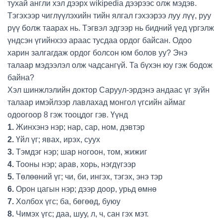
тухай англи хэл дээрх wikipedia дээрээс олж мэдэв.
Тэгэхээр чиглүүлэхийн тийн ялгал гэхээрээ луу лүү, руу
рүү болж таарах нь. Тэгвэл эдгээр нь бидний үед үргэлж
үндсэн үгийнхээ араас тусдаа ордог байсан. Одоо
харин залгагдаж ордог болсон юм болов уу? Энэ
талаар мэдээлэл олж чадсангүй. Та бүхэн юу гэж бодож
байна?
Хэл шинжлэлийн доктор Саруул-эрдэнэ андаас үг зүйн
талаар имэйлээр лавлахад монгол үгсийн аймаг
одоогоор 8 гэж тооцдог гэв. Үүнд
1.
Жинхэнэ нэр; нар, сар, ном, дэвтэр
2.
Үйл үг; явах, ирэх, суух
3.
Тэмдэг нэр; шар ногоон, том, жижиг
4.
Тооны нэр; арав, хорь, нэгдүгээр
5.
Төлөөний үг; чи, би, ингэх, тэгэх, энэ тэр
6.
Орон цагын нэр; дээр доор, урьд өмнө
7.
Холбох үгс; ба, бөгөөд, буюу
8.
Чимэх үгс; даа, шуу, л, ч, сан гэх мэт.