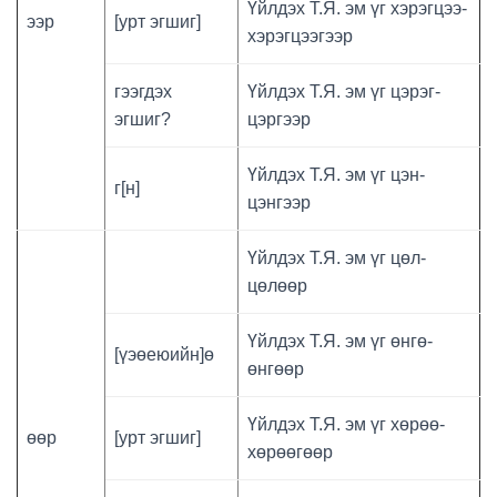
Үйлдэх Т.Я. эм үг хэрэгцээ-
ээр
[урт эгшиг]
хэрэгцээгээр
гээгдэх
Үйлдэх Т.Я. эм үг цэрэг-
эгшиг?
цэргээр
Үйлдэх Т.Я. эм үг цэн-
г[н]
цэнгээр
Үйлдэх Т.Я. эм үг цөл-
цөлөөр
Үйлдэх Т.Я. эм үг өнгө-
[үэөеюийн]ө
өнгөөр
Үйлдэх Т.Я. эм үг хөрөө-
өөр
[урт эгшиг]
хөрөөгөөр