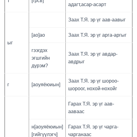
т
[грсв]
адагт,асар-асарт
Заах Т.Я. эр үг аав-аавыг
[ао]ао
Заах Т.Я. эр үг арга-аргыг
ыг
гээгдэх
Заах Т.Я. эр үг авдар-
эгшгийн
авдрыг
дүрэм?
Заах Т.Я. эр үг шороо-
г
[аоуяёюиын]
шороог, нохой-нохойг
Гарах Т.Я. эр үг аав-
ааваас
н[аоуяёюиын]
Гарах Т.Я. эр үг чарга-
[гийгүүлэгч]
чарганаас