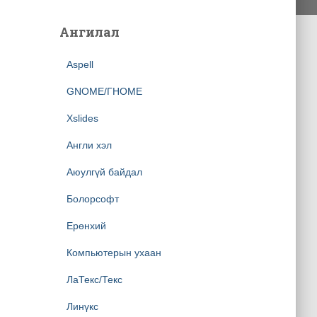
Ангилал
Aspell
GNOME/ГНОМЕ
Xslides
Англи хэл
Аюулгүй байдал
Болорсофт
Ерөнхий
Компьютерын ухаан
ЛаТекс/Текс
Линүкс