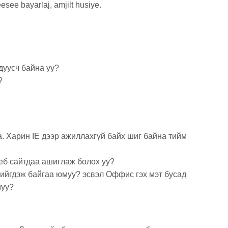
esee bayarlaj, amjilt husiye.
дуусч байна уу?
?
. Харин IE дээр ажиллахгүй байх шиг байна тийм
веб сайтдаа ашиглаж болох уу?
хийгдэж байгаа юмуу? эсвэл Оффис гэх мэт бусад
муу?