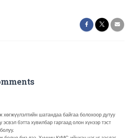
omments
ж хөгжүүлэлтийн шатандаа байгаа болохоор дутуу
у эсвэл бэтта хувилбар гаргаад олон хүнээр тэст
болуу.
 болно биз дээ. Хуучин КтМС-ийнхэн нэг үг засдаг