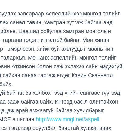
руулах завсараар Аспеллийнхээ монгол толийг
ах санал тавин, хамтран зүтгэж байгаа анд
ийлье. Цаашид хоёулаа хамтран монголын
 гаргана гэдэгт итгэлтэй байна. Мөн хянан
р нэмэрлэсэн, хийж буй ажлуудыг маань чин
 талархъя. Мөн анх аспеллийн монгол толийг
евин Аткинсон болон яаж эхлэхээ сайн мэдэхгүй
д сайхан санаа гаргаж өгдөг Кэвин Сканнелл
байх.
й байгаа ба холбох гээд үгийн сангаас түүгээд
аа зааж байгаа байх. Ингээд бас л олигтойхон
 цацаж арай амжаагүй байгаа хувилбарыг
nyMCE ашиглан
http://www.mngl.net/aspell
 сэтгэгдлээр оруулбал баяртай хүлээн авах