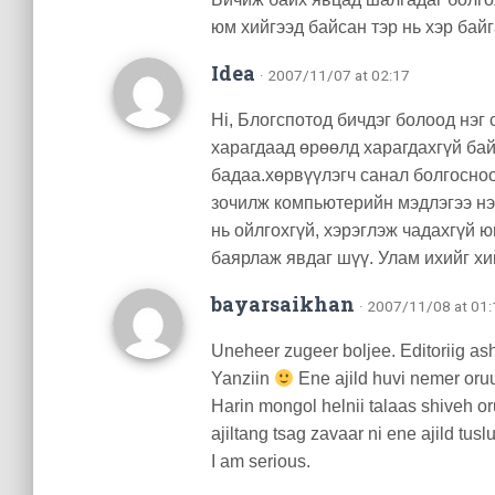
юм хийгээд байсан тэр нь хэр байг
Idea
· 2007/11/07 at 02:17
Hi, Блогспотод бичдэг болоод нэг 
харагдаад өрөөлд харагдахгүй бай
бадаа.хөрвүүлэгч санал болгосноо
зочилж компьютерийн мэдлэгээ нэ
нь ойлгохгүй, хэрэглэж чадахгүй ю
баярлаж явдаг шүү. Улам ихийг хи
bayarsaikhan
· 2007/11/08 at 01
Uneheer zugeer boljee. Editoriig ash
Yanziin
Ene ajild huvi nemer oru
Harin mongol helnii talaas shiveh or
ajiltang tsag zavaar ni ene ajild tusl
I am serious.