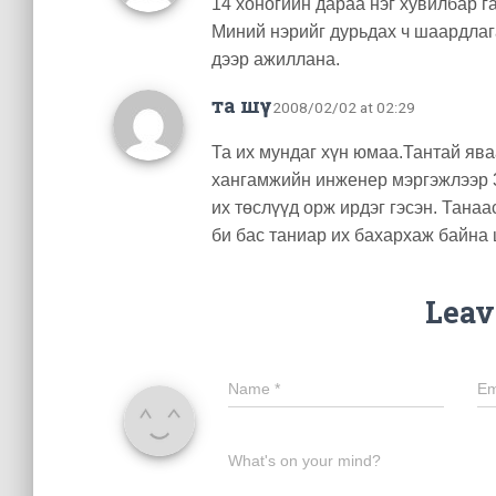
14 хоногийн дараа нэг хувилбар г
Миний нэрийг дурьдах ч шаардла
дээр ажиллана.
та шүү
· 2008/02/02 at 02:29
Та их мундаг хүн юмаа.Тантай яв
хангамжийн инженер мэргэжлээр 3с
их төслүүд орж ирдэг гэсэн. Танаа
би бас таниар их бахархаж байна 
Leav
Name
*
Em
What's on your mind?