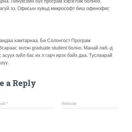
арна. Линүксийн бүх програм хэрэглэж болноо.
гагүй ээ. Офисын хувьд микрософт биш офенофис
аандаа хамтарнаа. Би Солонгост Програм
араас эхлэн graduate student болно. Манай лаб.-д
с асуух зүйл бас их л гарч ирэх байх даа. Туслаарай
шүү.
e a Reply
ail
*
Website