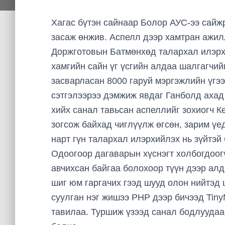
Хагас бүтэн сайнаар Болор АУС-ээ сайж
засаж өнжив. Аспелл дээр хамтран ажилл
Доржготовын Батмөнхөд талархал илэрх
хамгийн сайн үг үсгийн алдаа шалгагчийг
засварласан 8000 гаруй мэргэжлийн үгээ
сэтгэлээрээ дэмжиж явдаг Ганболд ахад
хийх санал тавьсан аспеллийг зохиогч К
зогсож байхад чиглүүлж өгсөн, зарим үе
нарт гүн талархал илэрхийлэх нь зүйтэй 
Одоогоор дагаварын хүснэгт холбогдоогү
авчихсан байгаа болохоор түүн дээр алд
шиг юм гаргачих гээд шууд олон нийтэд
суулган нэг жишээ PHP дээр бичээд Ti
тавилаа. Туршиж үзээд санал бодлуудаа