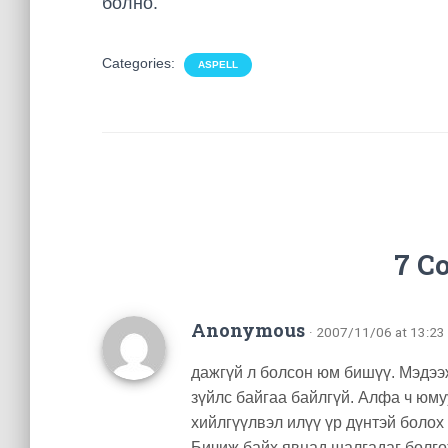
болно.
Categories:
ASPELL
7 C
Anonymous
· 2007/11/06 at 13:23
дажгүй л болсон юм бишүү. Мэдээ
зүйлс байгаа байлгүй. Алфа ч юму
хийлгүүлвэл илүү үр дүнтэй болох 
Бичиж байх явцад шалгадаг болгож