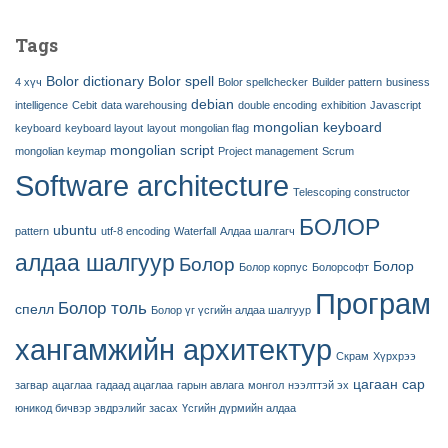
Tags
Bolor dictionary
Bolor spell
4 хүч
Bolor spellchecker
Builder pattern
business
debian
intelligence
Cebit
data warehousing
double encoding
exhibition
Javascript
mongolian keyboard
keyboard
keyboard layout
layout
mongolian flag
mongolian script
mongolian keymap
Project management
Scrum
Software architecture
Telescoping constructor
БОЛОР
ubuntu
pattern
utf-8 encoding
Waterfall
Алдаа шалгагч
алдаа шалгуур
Болор
Болор
Болор корпус
Болорсофт
Програм
Болор толь
спелл
Болор үг үсгийн алдаа шалгуур
хангамжийн архитектур
Скрам
Хүрхрээ
цагаан сар
загвар
ацаглаа
гадаад ацаглаа
гарын авлага
монгол
нээлттэй эх
юникод бичвэр эвдрэлийг засах
Үсгийн дүрмийн алдаа