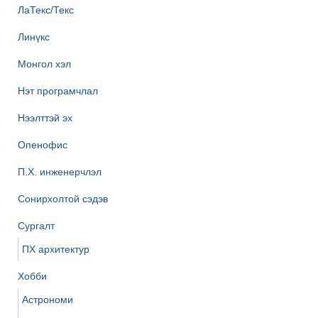
ЛаТекс/Текс
Линүкс
Монгол хэл
Нэт програмчлал
Нээлттэй эх
Опенофис
П.Х. инженерчлэл
Сонирхолтой сэдэв
Сургалт
ПХ архитектур
Хобби
Астрономи