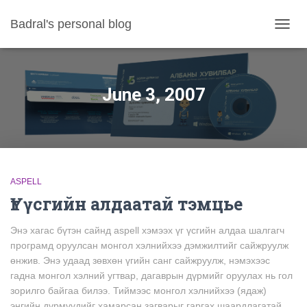
Badral's personal blog
TOGGL
June 3, 2007
ASPELL
Үг үсгийн алдаатай тэмцье
Энэ хагас бүтэн сайнд aspell хэмээх үг үсгийн алдаа шалгагч
програмд оруулсан монгол хэлнийхээ дэмжилтийг сайжруулж
өнжив. Энэ удаад зөвхөн үгийн санг сайжруулж, нэмэхээс
гадна монгол хэлний угтвар, дагаврын дүрмийг оруулах нь гол
зорилго байгаа билээ. Тиймээс монгол хэлнийхээ (ядаж)
энгийн дүрмүүдийг хамарсан загварыг гаргах шаардлагатай