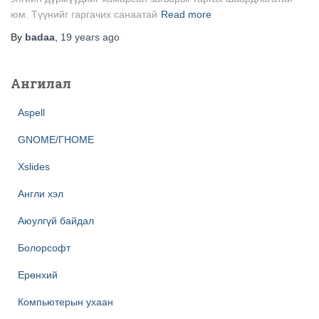
юм. Түүнийг гаргачих санаатай
Read more
By
badaa
,
19 years
ago
Ангилал
Aspell
GNOME/ГНОМЕ
Xslides
Англи хэл
Аюулгүй байдал
Болорсофт
Ерөнхий
Компьютерын ухаан