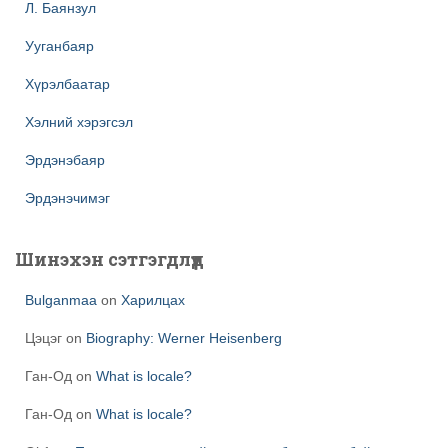
Л. Баянзул
Ууганбаяр
Хүрэлбаатар
Хэлний хэрэгсэл
Эрдэнэбаяр
Эрдэнэчимэг
Шинэхэн сэтгэгдлүүд
Bulganmaa
on
Харилцах
Цэцэг
on
Biography: Werner Heisenberg
Ган-Од
on
What is locale?
Ган-Од
on
What is locale?